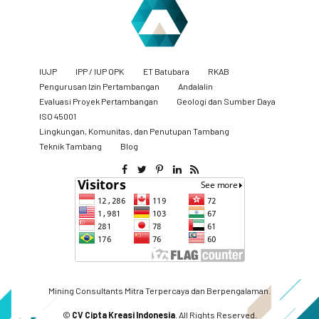
IUJP
IPP / IUP OPK
ET Batubara
RKAB
Pengurusan Izin Pertambangan
Andalalin
Evaluasi Proyek Pertambangan
Geologi dan Sumber Daya
ISO 45001
Lingkungan, Komunitas, dan Penutupan Tambang
​Teknik Tambang
Blog
Mining Consultants Mitra Terpercaya dan Berpengalaman.
©
CV Cipta Kreasi Indonesia
. All Rights Reserved.