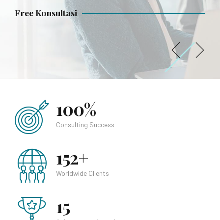
Free Konsultasi
Free Konsultasi
Free Konsultasi
100%
Consulting Success
152+
Worldwide Clients
15
Achievement Awards