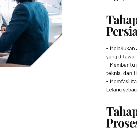
Tahap
Persi
- Melakukan 
yang ditawar
- Membantu p
teknis, dan f
- Memfasili
Lelang sebaga
Tahap
Prose