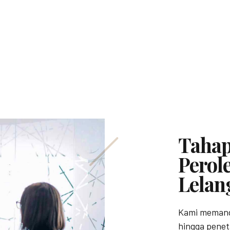
Tahap
Perol
Lelan
Kami memandu
hingga penet