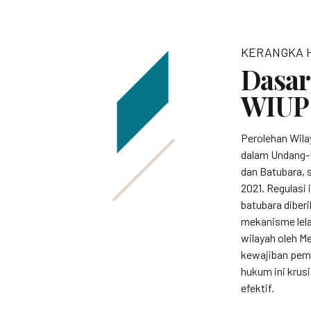
KERANGKA 
Dasar
WIUP
Perolehan Wila
dalam Undang-
dan Batubara, 
2021. Regulasi
batubara diber
mekanisme lela
wilayah oleh Me
kewajiban pem
hukum ini krus
efektif.