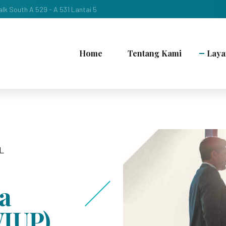
lk South A 529 - A 531 Lantai 5
Home
Tentang Kami
Laya
L
a
IUP)