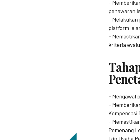
- Memberika
penawaran le
- Melakukan 
platform lel
- Memastika
kriteria eval
Tahap
Penet
- Mengawal 
- Memberika
Kompensasi D
- Memastika
Pemenang Le
Izin Usaha P