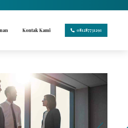
nan
Kontak Kami
081287731291