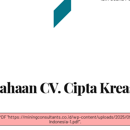
sahaan CV. Cipta Krea
g PDF "https://miningconsultants.co.id/wp-content/uploads/2025/
Indonesia-1.pdf".