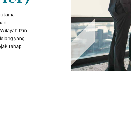
i utama
nan
Wilayah Izin
lelang yang
ejak tahap