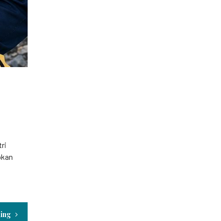
ri
pkan
ding