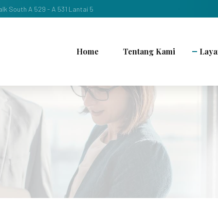
lk South A 529 - A 531 Lantai 5
Home
Tentang Kami
Laya