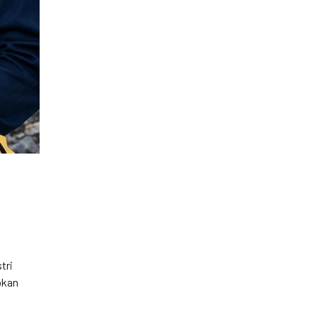
tri
pkan