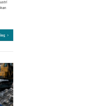
ustri
pkan
ding