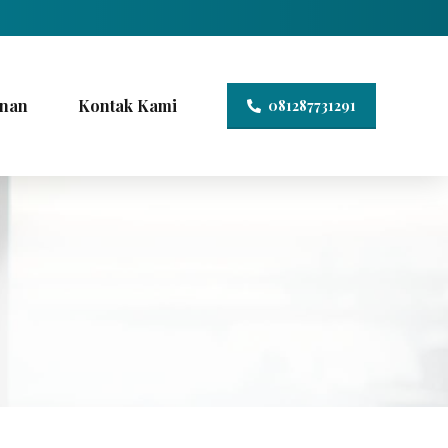
nan
Kontak Kami
081287731291