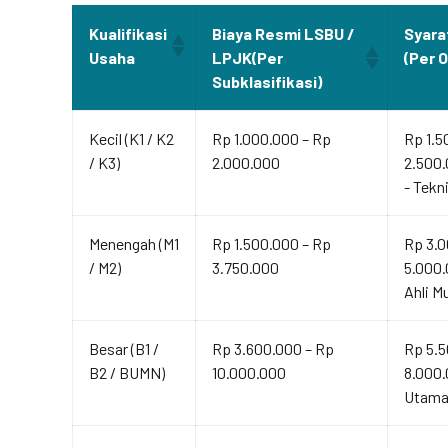
Kualifikasi
Biaya Resmi LSBU /
Syara
Usaha
LPJK(Per
(Per 
Subklasifikasi)
Kecil (K1 / K2
Rp 1.000.000 – Rp
Rp 1.5
/ K3)
2.000.000
2.500.
- Tekn
Menengah (M1
Rp 1.500.000 – Rp
Rp 3.0
/ M2)
3.750.000
5.000.
Ahli M
Besar (B1 /
Rp 3.600.000 – Rp
Rp 5.5
B2 / BUMN)
10.000.000
8.000.
Utama