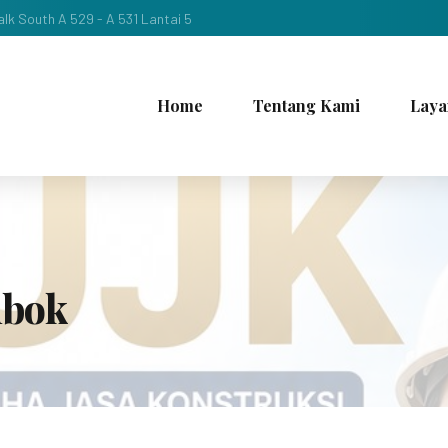
lk South A 529 - A 531 Lantai 5
Home
Tentang Kami
Laya
mbok