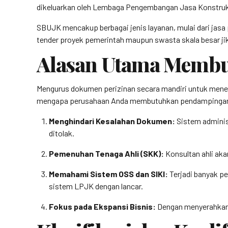
dikeluarkan oleh Lembaga Pengembangan Jasa Konstruk
SBUJK mencakup berbagai jenis layanan, mulai dari jasa 
tender proyek pemerintah maupun swasta skala besar ji
Alasan Utama Memb
Mengurus dokumen perizinan secara mandiri untuk menekan
mengapa perusahaan Anda membutuhkan pendampingan 
Menghindari Kesalahan Dokumen:
Sistem adminis
ditolak.
Pemenuhan Tenaga Ahli (SKK):
Konsultan ahli aka
Memahami Sistem OSS dan SIKI:
Terjadi banyak pe
sistem LPJK dengan lancar.
Fokus pada Ekspansi Bisnis:
Dengan menyerahkan u