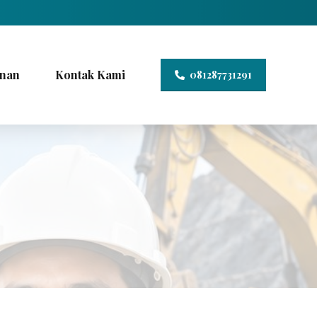
nan
Kontak Kami
081287731291