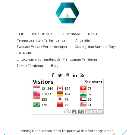
IUJP
IPP / IUP OPK
ET Batubara
RKAB
Pengurusan Izin Pertambangan
Andalalin
Evaluasi Proyek Pertambangan
Geologi dan Sumber Daya
ISO 45001
Lingkungan, Komunitas, dan Penutupan Tambang
​Teknik Tambang
Blog
Mining Consultants Mitra Terpercaya dan Berpengalaman.