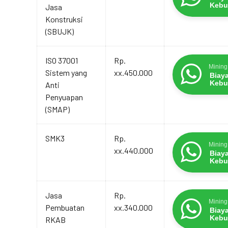
Kebu
Jasa
Konstruksi
(SBUJK)
ISO 37001
Rp.
Mining
Sistem yang
xx.450.000
Biay
Kebu
Anti
Penyuapan
(SMAP)
SMK3
Rp.
Mining
xx.440.000
Biay
Kebu
Jasa
Rp.
Mining
Pembuatan
xx.340.000
Biay
Kebu
RKAB