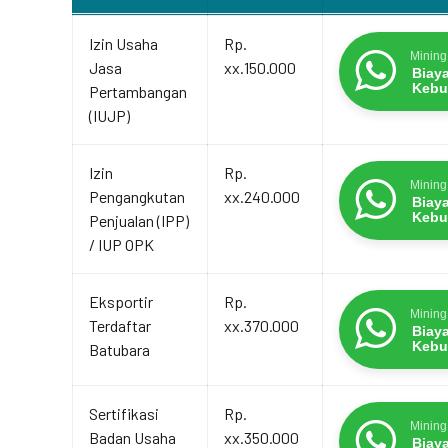
Layanan
Estimasi
Promo Terbat
Izin Usaha
Rp.
Biaya
Mining
Jasa
xx.150.000
Layanan
Biay
Kebu
Pertambangan
(IUJP)
Izin
Rp.
Mining
Pengangkutan
xx.240.000
Biay
Kebu
Penjualan (IPP)
/ IUP OPK
Eksportir
Rp.
Mining
Terdaftar
xx.370.000
Biay
Kebu
Batubara
Sertifikasi
Rp.
Mining
Badan Usaha
xx.350.000
Biay