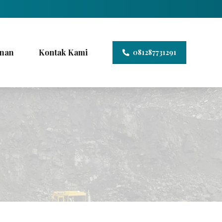
nan
Kontak Kami
081287731291