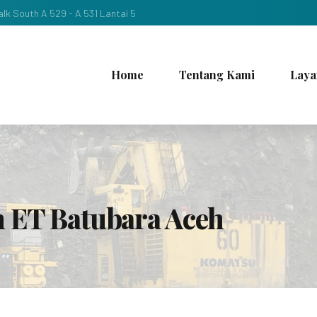
lk South A 529 - A 531 Lantai 5
Home
Tentang Kami
Laya
n ET Batubara Aceh