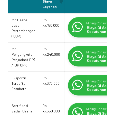
Biaya
Layanan
Estimasi
Layanan
Promo Terbatas
Izin Usaha
Rp.
Biaya
Mining Consultants
Jasa
xx.150.000
Layanan
Biaya Di Sesua
Pertambangan
Kebutuhan
(IUJP)
Izin
Rp.
Mining Consultants
Pengangkutan
xx.240.000
Biaya Di Sesua
Penjualan (IPP)
Kebutuhan
/ IUP OPK
Eksportir
Rp.
Mining Consultants
Terdaftar
xx.370.000
Biaya Di Sesua
Batubara
Kebutuhan
Sertifikasi
Rp.
Mining Consultants
Badan Usaha
xx.350.000
Biaya Di Sesua