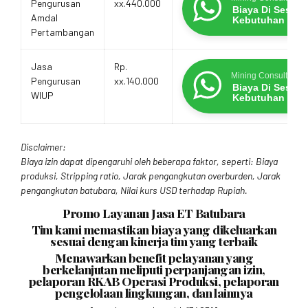
Pengurusan
xx.440.000
Biaya Di Sesua
Amdal
Kebutuhan
Pertambangan
Jasa
Rp.
Mining Consultants
Pengurusan
xx.140.000
Biaya Di Sesua
WIUP
Kebutuhan
Disclaimer:
Biaya izin dapat dipengaruhi oleh beberapa faktor, seperti: Biaya
produksi, Stripping ratio, Jarak pengangkutan overburden, Jarak
pengangkutan batubara, Nilai kurs USD terhadap Rupiah.
Promo Layanan Jasa ET Batubara
Tim kami memastikan biaya yang dikeluarkan
sesuai dengan kinerja tim yang terbaik
Menawarkan benefit pelayanan yang
berkelanjutan meliputi perpanjangan izin,
pelaporan RKAB Operasi Produksi, pelaporan
pengelolaan lingkungan, dan lainnya