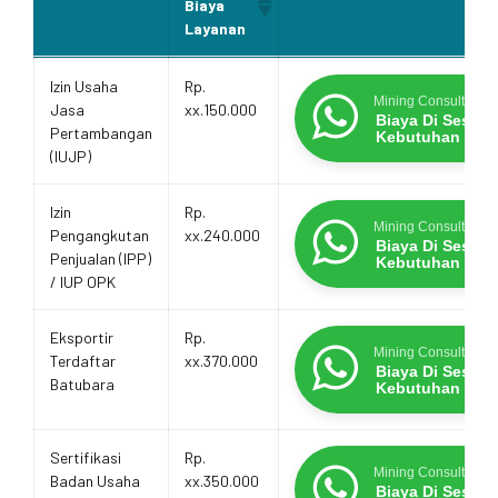
Biaya
Layanan
Estimasi
Layanan
Promo Terbatas
Izin Usaha
Rp.
Biaya
Mining Consultants
Jasa
xx.150.000
Layanan
Biaya Di Sesua
Pertambangan
Kebutuhan
(IUJP)
Izin
Rp.
Mining Consultants
Pengangkutan
xx.240.000
Biaya Di Sesua
Penjualan (IPP)
Kebutuhan
/ IUP OPK
Eksportir
Rp.
Mining Consultants
Terdaftar
xx.370.000
Biaya Di Sesua
Batubara
Kebutuhan
Sertifikasi
Rp.
Mining Consultants
Badan Usaha
xx.350.000
Biaya Di Sesua