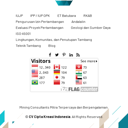
IUJP
IPP / IUP OPK
ET Batubara
RKAB
Pengurusan Izin Pertambangan
Andalalin
Evaluasi Proyek Pertambangan
Geologi dan Sumber Daya
ISO 45001
Lingkungan, Komunitas, dan Penutupan Tambang
​Teknik Tambang
Blog
Mining Consultants Mitra Terpercaya dan Berpengalaman.
©
CV Cipta Kreasi Indonesia
. All Rights Reserved.