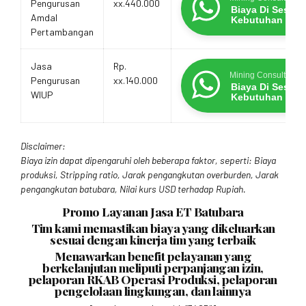
Pengurusan
xx.440.000
Biaya Di Sesua
Amdal
Kebutuhan
Pertambangan
Jasa
Rp.
Mining Consultants
Pengurusan
xx.140.000
Biaya Di Sesua
WIUP
Kebutuhan
Disclaimer:
Biaya izin dapat dipengaruhi oleh beberapa faktor, seperti: Biaya
produksi, Stripping ratio, Jarak pengangkutan overburden, Jarak
pengangkutan batubara, Nilai kurs USD terhadap Rupiah.
Promo Layanan Jasa ET Batubara
Tim kami memastikan biaya yang dikeluarkan
sesuai dengan kinerja tim yang terbaik
Menawarkan benefit pelayanan yang
berkelanjutan meliputi perpanjangan izin,
pelaporan RKAB Operasi Produksi, pelaporan
pengelolaan lingkungan, dan lainnya