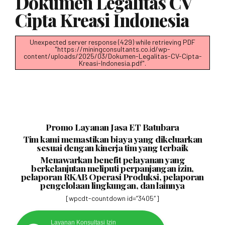
Dokumen Legalitas CV
Cipta Kreasi Indonesia
Unexpected server response (429) while retrieving PDF
"https://miningconsultants.co.id/wp-
content/uploads/2025/03/Dokumen-Legalitas-CV-Cipta-
Kreasi-Indonesia.pdf".
Promo Layanan Jasa ET Batubara
Tim kami memastikan biaya yang dikeluarkan
sesuai dengan kinerja tim yang terbaik
Menawarkan benefit pelayanan yang
berkelanjutan meliputi perpanjangan izin,
pelaporan RKAB Operasi Produksi, pelaporan
pengelolaan lingkungan, dan lainnya
[wpcdt-countdown id=”3405″]
Layanan Konsultasi Izin