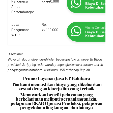
Pengurusan
xx.440.000
Biaya Di Sesua
Amdal
Kebutuhan
Pertambangan
Jasa
Rp.
Mining Consultants
Pengurusan
xx.140.000
Biaya Di Sesua
WIUP
Kebutuhan
Disclaimer:
Biaya izin dapat dipengaruhi oleh beberapa faktor, seperti: Biaya
produksi, Stripping ratio, Jarak pengangkutan overburden, Jarak
pengangkutan batubara, Nilai kurs USD terhadap Rupiah.
Promo Layanan Jasa ET Batubara
Tim kami memastikan biaya yang dikeluarkan
sesuai dengan kinerja tim yang terbaik
Menawarkan benefit pelayanan yang
berkelanjutan meliputi perpanjangan izin,
pelaporan RKAB Operasi Produksi, pelaporan
pengelolaan lingkungan, dan lainnya