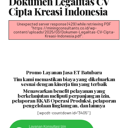
Dokumen Legalitas CV
Cipta Kreasi Indonesia
Unexpected server response (429) while retrieving PDF
"https://miningconsultants.co.id/wp-
content/uploads/2025/03/Dokumen-Legalitas-CV-Cipta-
Kreasi-Indonesia.pdf".
Promo Layanan Jasa ET Batubara
Tim kami memastikan biaya yang dikeluarkan
sesuai dengan kinerja tim yang terbaik
Menawarkan benefit pelayanan yang
berkelanjutan meliputi perpanjangan izin,
pelaporan RKAB Operasi Produksi, pelaporan
pengelolaan lingkungan, dan lainnya
[wpcdt-countdown id=”3405″]
Layanan Konsultasi Izin