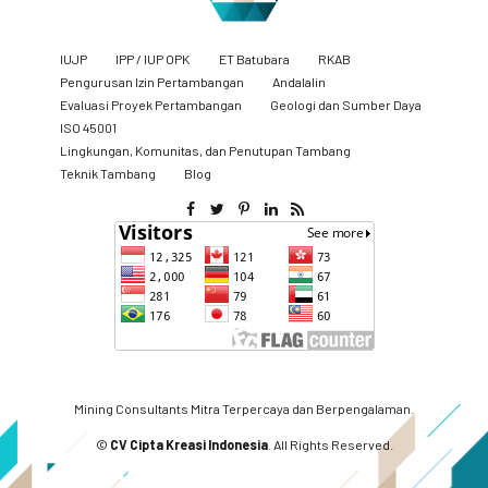
IUJP
IPP / IUP OPK
ET Batubara
RKAB
Pengurusan Izin Pertambangan
Andalalin
Evaluasi Proyek Pertambangan
Geologi dan Sumber Daya
ISO 45001
Lingkungan, Komunitas, dan Penutupan Tambang
​Teknik Tambang
Blog
Mining Consultants Mitra Terpercaya dan Berpengalaman.
©
CV Cipta Kreasi Indonesia
. All Rights Reserved.