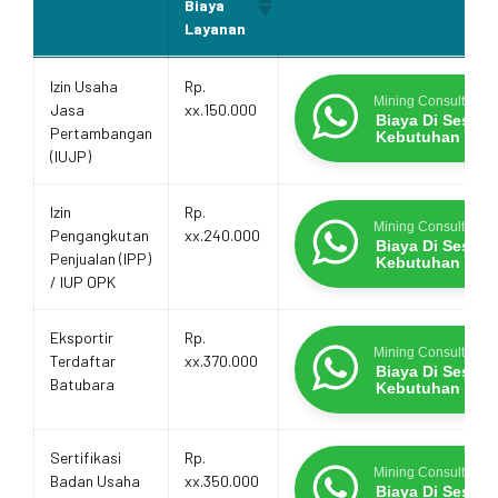
Biaya
Layanan
Estimasi
Layanan
Promo Terbatas
Izin Usaha
Rp.
Biaya
Mining Consultants
Jasa
xx.150.000
Layanan
Biaya Di Sesua
Pertambangan
Kebutuhan
(IUJP)
Izin
Rp.
Mining Consultants
Pengangkutan
xx.240.000
Biaya Di Sesua
Penjualan (IPP)
Kebutuhan
/ IUP OPK
Eksportir
Rp.
Mining Consultants
Terdaftar
xx.370.000
Biaya Di Sesua
Batubara
Kebutuhan
Sertifikasi
Rp.
Mining Consultants
Badan Usaha
xx.350.000
Biaya Di Sesua