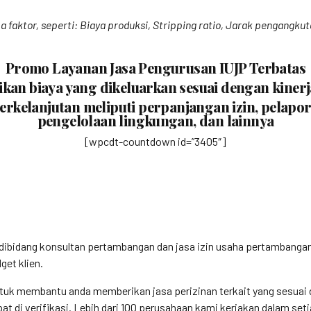
 faktor, seperti: Biaya produksi, Stripping ratio, Jarak pengangku
Promo Layanan Jasa Pengurusan IUJP Terbatas
an biaya yang dikeluarkan sesuai dengan kinerj
rkelanjutan meliputi perpanjangan izin, pelap
pengelolaan lingkungan, dan lainnya
[wpcdt-countdown id=”3405″]
k dibidang konsultan pertambangan dan jasa izin usaha pertamban
et klien.
tuk membantu anda memberikan jasa perizinan terkait yang sesuai d
t di verifikasi. Lebih dari 100 perusahaan kami kerjakan dalam set