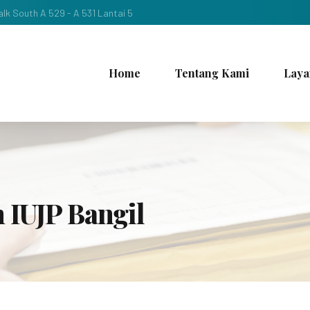
lk South A 529 - A 531 Lantai 5
Home
Tentang Kami
Laya
 IUJP Bangil