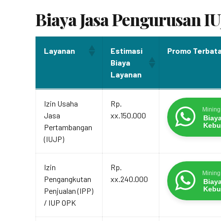
Biaya Jasa Pengurusan IU
Layanan
Estimasi
Promo Terbat
Biaya
Layanan
Layanan
Estimasi
Promo Terbat
Izin Usaha
Rp.
Biaya
Mining
Jasa
xx.150.000
Layanan
Biay
Kebu
Pertambangan
(IUJP)
Izin
Rp.
Mining
Pengangkutan
xx.240.000
Biay
Kebu
Penjualan (IPP)
/ IUP OPK