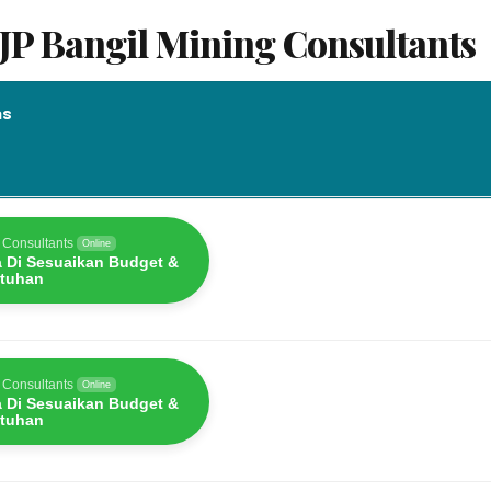
JP Bangil Mining Consultants
as
as
 Consultants
Online
a Di Sesuaikan Budget &
tuhan
 Consultants
Online
a Di Sesuaikan Budget &
tuhan