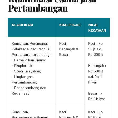
Pertambangan
KLASIFIKASI
KUALIFIKASI
NILAI
KEKAYAAN
Konsultan, Perencana,
Kecil,
Kecil : Rp.
Pelaksana, dan Penguji
Menengah &
50 jt s.d.
Peralatan untuk bidang :
Besar
Rp. 300 jt
- Penyelidikan Umum;
- Eksplorasi;
Menengah :
- Studi Kelayakan;
Rp. 300 jt
- Lingkungan
s.d. Rp. 1
Pertambangan;
Milyar
- Pascatambang dan
Reklamasi;
Besar : >
Rp. 1 Milyar
Konsultan,
Kecil,
Kecil : Rp.
Perencana,dan Penguji
Menengah &
50 jt s.d.