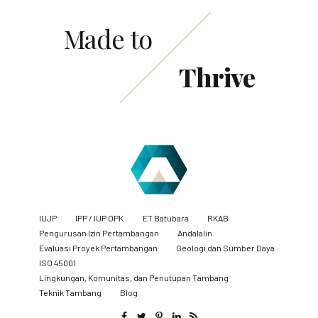
Made to
Thrive
IUJP
IPP / IUP OPK
ET Batubara
RKAB
Pengurusan Izin Pertambangan
Andalalin
Evaluasi Proyek Pertambangan
Geologi dan Sumber Daya
ISO 45001
Lingkungan, Komunitas, dan Penutupan Tambang
​Teknik Tambang
Blog