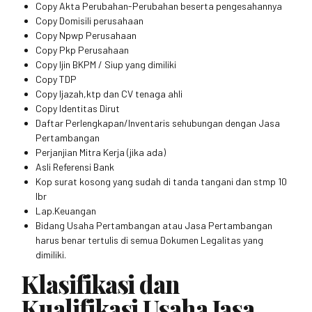
Copy Akta Perubahan-Perubahan beserta pengesahannya
Copy Domisili perusahaan
Copy Npwp Perusahaan
Copy Pkp Perusahaan
Copy Ijin BKPM / Siup yang dimiliki
Copy TDP
Copy Ijazah,ktp dan CV tenaga ahli
Copy Identitas Dirut
Daftar Perlengkapan/Inventaris sehubungan dengan Jasa
Pertambangan
Perjanjian Mitra Kerja (jika ada)
Asli Referensi Bank
Kop surat kosong yang sudah di tanda tangani dan stmp 10
lbr
Lap.Keuangan
Bidang Usaha Pertambangan atau Jasa Pertambangan
harus benar tertulis di semua Dokumen Legalitas yang
dimiliki.
Klasifikasi dan
Kualifikasi Usaha Jasa