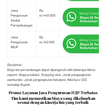
Jasa
Rp.
Mining Consultants
Pengurusan
xx.440.000
Biaya Di Sesua
Amdal
Kebutuhan
Pertambangan
Jasa
Rp.
Mining Consultants
Pengurusan
xx.140.000
Biaya Di Sesua
WIUP
Kebutuhan
Disclaimer:
Biaya izin pertambangan dapat dipengaruhi oleh beberapa faktor,
seperti: Biaya produksi, Stripping ratio, Jarak pengangkutan
overburden, Jarak pengangkutan batubara, Nilai kurs USD
terhadap Rupiah.
Promo Layanan Jasa Pengurusan IUJP Terbatas
Tim kami memastikan biaya yang dikeluarkan
sesuai dengan kinerja tim yang terbaik