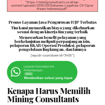
"https://miningconsultants.co.id/wp-
content/uploads/2025/03/Dokumen-Legalitas-CV-Cipta-
Kreasi-Indonesia.pdf".
Promo Layanan Jasa Pengurusan IUJP Terbatas
Tim kami memastikan biaya yang dikeluarkan
sesuai dengan kinerja tim yang terbaik
Menawarkan benefit pelayanan yang
berkelanjutan meliputi perpanjangan izin,
pelaporan RKAB Operasi Produksi, pelaporan
pengelolaan lingkungan, dan lainnya
[wpcdt-countdown id=”3405″]
Layanan Konsultasi Izin
Pertambangan
Online
Memberikan solusi yang tepat
Kenapa Harus Memilih
Mining Consultants