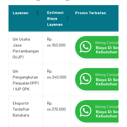
Estimasi
Layanan
Promo Terbatas
Biaya
Layanan
Estimasi
Layanan
Promo Terbatas
Izin Usaha
Rp.
Biaya
Mining Consultants
Jasa
xx.150.000
Layanan
Biaya Di Sesua
Pertambangan
Kebutuhan
(IUJP)
Izin
Rp.
Mining Consultants
Pengangkutan
xx.240.000
Biaya Di Sesua
Penjualan (IPP)
Kebutuhan
/ IUP OPK
Eksportir
Rp.
Mining Consultants
Terdaftar
xx.370.000
Biaya Di Sesua
Batubara
Kebutuhan