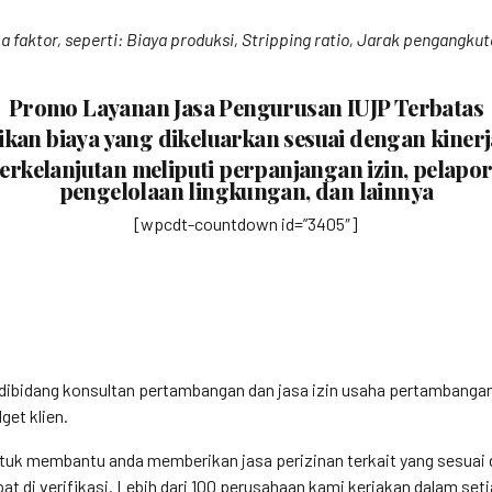
 faktor, seperti: Biaya produksi, Stripping ratio, Jarak pengangku
Promo Layanan Jasa Pengurusan IUJP Terbatas
an biaya yang dikeluarkan sesuai dengan kinerj
rkelanjutan meliputi perpanjangan izin, pelap
pengelolaan lingkungan, dan lainnya
[wpcdt-countdown id=”3405″]
k dibidang konsultan pertambangan dan jasa izin usaha pertamban
et klien.
tuk membantu anda memberikan jasa perizinan terkait yang sesuai d
t di verifikasi. Lebih dari 100 perusahaan kami kerjakan dalam set