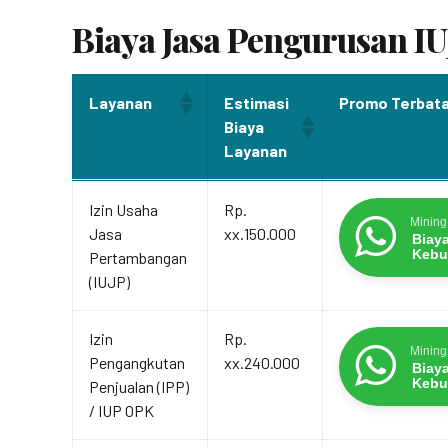
Biaya Jasa Pengurusan I
Layanan
Estimasi
Promo Terbat
Biaya
Layanan
Layanan
Estimasi
Promo Terbat
Izin Usaha
Rp.
Biaya
Mining
Jasa
xx.150.000
Layanan
Biay
Kebu
Pertambangan
(IUJP)
Izin
Rp.
Mining
Pengangkutan
xx.240.000
Biay
Kebu
Penjualan (IPP)
/ IUP OPK