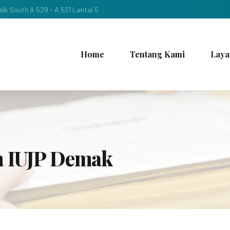
lk South A 529 - A 531 Lantai 5
Home
Tentang Kami
Laya
n IUJP Demak