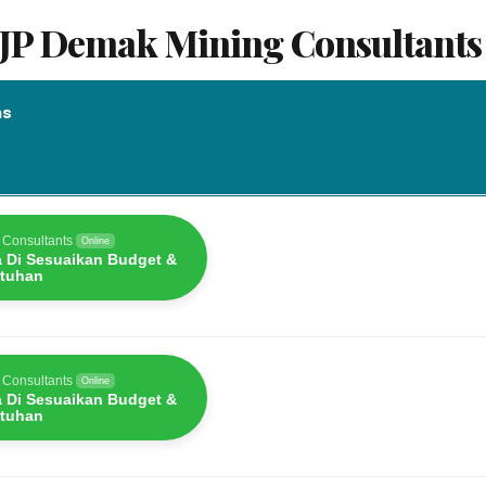
UJP Demak Mining Consultants
as
as
 Consultants
Online
a Di Sesuaikan Budget &
tuhan
 Consultants
Online
a Di Sesuaikan Budget &
tuhan