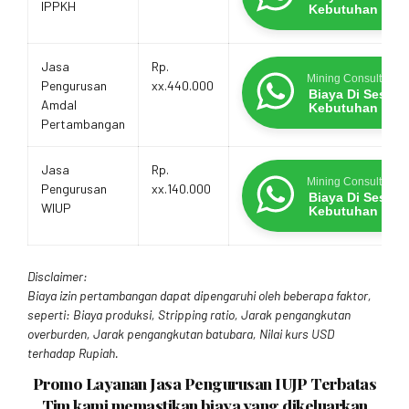
IPPKH
Kebutuhan
Jasa
Rp.
Mining Consultants
Pengurusan
xx.440.000
Biaya Di Sesua
Amdal
Kebutuhan
Pertambangan
Jasa
Rp.
Mining Consultants
Pengurusan
xx.140.000
Biaya Di Sesua
WIUP
Kebutuhan
Disclaimer:
Biaya izin pertambangan dapat dipengaruhi oleh beberapa faktor,
seperti: Biaya produksi, Stripping ratio, Jarak pengangkutan
overburden, Jarak pengangkutan batubara, Nilai kurs USD
terhadap Rupiah.
Promo Layanan Jasa Pengurusan IUJP Terbatas
Tim kami memastikan biaya yang dikeluarkan