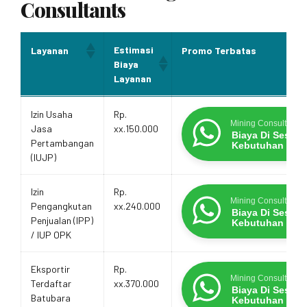
Consultants
Estimasi
Layanan
Promo Terbatas
Biaya
Layanan
Estimasi
Layanan
Promo Terbatas
Izin Usaha
Rp.
Biaya
Mining Consultants
Jasa
xx.150.000
Layanan
Biaya Di Sesua
Pertambangan
Kebutuhan
(IUJP)
Izin
Rp.
Mining Consultants
Pengangkutan
xx.240.000
Biaya Di Sesua
Penjualan (IPP)
Kebutuhan
/ IUP OPK
Eksportir
Rp.
Mining Consultants
Terdaftar
xx.370.000
Biaya Di Sesua
Batubara
Kebutuhan