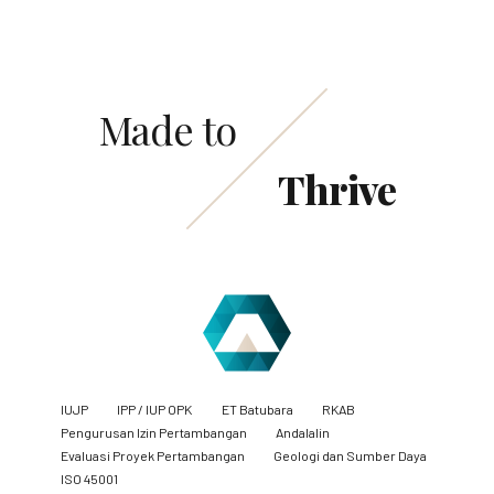
Made to
Thrive
IUJP
IPP / IUP OPK
ET Batubara
RKAB
Pengurusan Izin Pertambangan
Andalalin
Evaluasi Proyek Pertambangan
Geologi dan Sumber Daya
ISO 45001