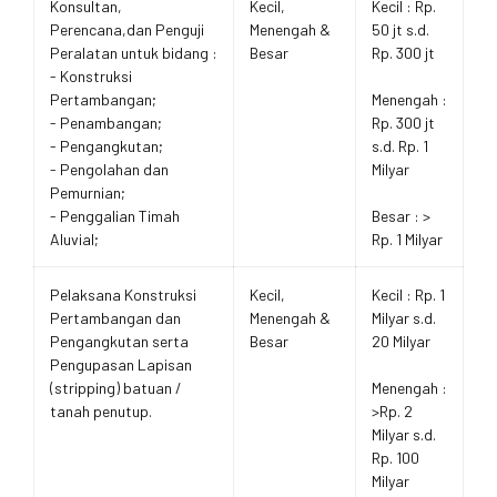
Konsultan,
Kecil,
Kecil : Rp.
Perencana,dan Penguji
Menengah &
50 jt s.d.
Peralatan untuk bidang :
Besar
Rp. 300 jt
- Konstruksi
Pertambangan;
Menengah :
- Penambangan;
Rp. 300 jt
- Pengangkutan;
s.d. Rp. 1
- Pengolahan dan
Milyar
Pemurnian;
- Penggalian Timah
Besar : >
Aluvial;
Rp. 1 Milyar
Pelaksana Konstruksi
Kecil,
Kecil : Rp. 1
Pertambangan dan
Menengah &
Milyar s.d.
Pengangkutan serta
Besar
20 Milyar
Pengupasan Lapisan
(stripping) batuan /
Menengah :
tanah penutup.
>Rp. 2
Milyar s.d.
Rp. 100
Milyar