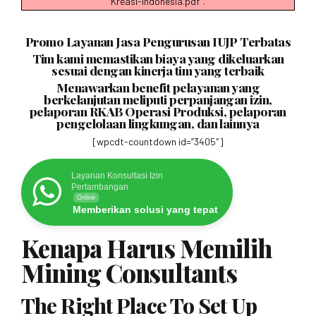
Kreasi-Indonesia.pdf".
Promo Layanan Jasa Pengurusan IUJP Terbatas
Tim kami memastikan biaya yang dikeluarkan
sesuai dengan kinerja tim yang terbaik
Menawarkan benefit pelayanan yang
berkelanjutan meliputi perpanjangan izin,
pelaporan RKAB Operasi Produksi, pelaporan
pengelolaan lingkungan, dan lainnya
[wpcdt-countdown id=”3405″]
Layanan Konsultasi Izin
Pertambangan
Online
Memberikan solusi yang tepat
Kenapa Harus Memilih
Mining Consultants
The Right Place To Set Up