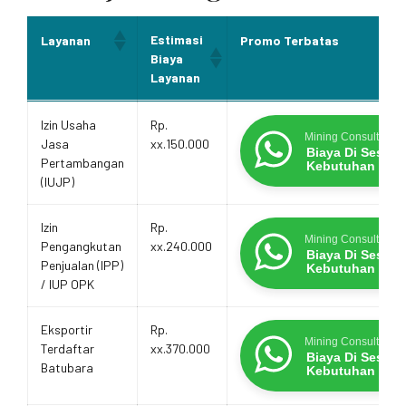
Estimasi
Layanan
Promo Terbatas
Biaya
Layanan
Estimasi
Layanan
Promo Terbatas
Izin Usaha
Rp.
Biaya
Mining Consultants
Jasa
xx.150.000
Layanan
Biaya Di Sesua
Pertambangan
Kebutuhan
(IUJP)
Izin
Rp.
Mining Consultants
Pengangkutan
xx.240.000
Biaya Di Sesua
Penjualan (IPP)
Kebutuhan
/ IUP OPK
Eksportir
Rp.
Mining Consultants
Terdaftar
xx.370.000
Biaya Di Sesua
Batubara
Kebutuhan