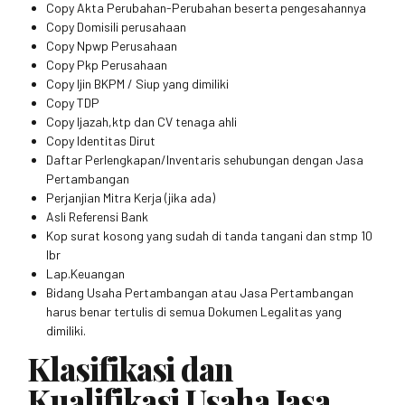
Copy Akta Perubahan-Perubahan beserta pengesahannya
Copy Domisili perusahaan
Copy Npwp Perusahaan
Copy Pkp Perusahaan
Copy Ijin BKPM / Siup yang dimiliki
Copy TDP
Copy Ijazah,ktp dan CV tenaga ahli
Copy Identitas Dirut
Daftar Perlengkapan/Inventaris sehubungan dengan Jasa
Pertambangan
Perjanjian Mitra Kerja (jika ada)
Asli Referensi Bank
Kop surat kosong yang sudah di tanda tangani dan stmp 10
lbr
Lap.Keuangan
Bidang Usaha Pertambangan atau Jasa Pertambangan
harus benar tertulis di semua Dokumen Legalitas yang
dimiliki.
Klasifikasi dan
Kualifikasi Usaha Jasa