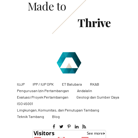
Made to
Thrive
IUJP
IPP / IUP OPK
ET Batubara
RKAB
Pengurusan Izin Pertambangan
Andalalin
Evaluasi Proyek Pertambangan
Geologi dan Sumber Daya
ISO 45001
Lingkungan, Komunitas, dan Penutupan Tambang
​Teknik Tambang
Blog