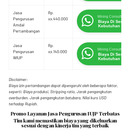
Jasa
Rp.
Mining Consultants
Pengurusan
xx.440.000
Biaya Di Sesua
Amdal
Kebutuhan
Pertambangan
Jasa
Rp.
Mining Consultants
Pengurusan
xx.140.000
Biaya Di Sesua
WIUP
Kebutuhan
Disclaimer:
Biaya izin pertambangan dapat dipengaruhi oleh beberapa faktor,
seperti: Biaya produksi, Stripping ratio, Jarak pengangkutan
overburden, Jarak pengangkutan batubara, Nilai kurs USD
terhadap Rupiah.
Promo Layanan Jasa Pengurusan IUJP Terbatas
Tim kami memastikan biaya yang dikeluarkan
sesuai dengan kinerja tim yang terbaik