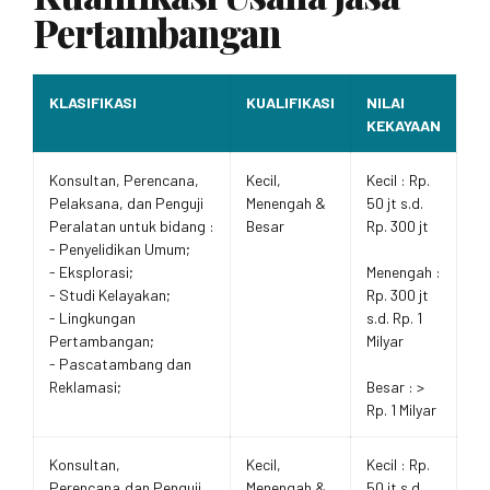
Pertambangan
KLASIFIKASI
KUALIFIKASI
NILAI
KEKAYAAN
Konsultan, Perencana,
Kecil,
Kecil : Rp.
Pelaksana, dan Penguji
Menengah &
50 jt s.d.
Peralatan untuk bidang :
Besar
Rp. 300 jt
- Penyelidikan Umum;
- Eksplorasi;
Menengah :
- Studi Kelayakan;
Rp. 300 jt
- Lingkungan
s.d. Rp. 1
Pertambangan;
Milyar
- Pascatambang dan
Reklamasi;
Besar : >
Rp. 1 Milyar
Konsultan,
Kecil,
Kecil : Rp.
Perencana,dan Penguji
Menengah &
50 jt s.d.