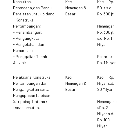
Konsultan,
Kecil,
Kecil : Rp.
Perencana,dan Penguji
Menengah &
50 jt s.d.
Peralatan untuk bidang :
Besar
Rp. 300 jt
- Konstruksi
Pertambangan;
Menengah :
- Penambangan;
Rp. 300 jt
- Pengangkutan;
s.d. Rp. 1
- Pengolahan dan
Milyar
Pemurnian;
- Penggalian Timah
Besar : >
Aluvial;
Rp. 1 Milyar
Pelaksana Konstruksi
Kecil,
Kecil : Rp. 1
Pertambangan dan
Menengah &
Milyar s.d.
Pengangkutan serta
Besar
20 Milyar
Pengupasan Lapisan
(stripping) batuan /
Menengah :
tanah penutup.
>Rp. 2
Milyar s.d.
Rp. 100
Milyar