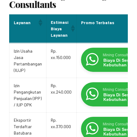
Consultants
Estimasi
Layanan
Promo Terbatas
Biaya
Layanan
Estimasi
Layanan
Promo Terbatas
Izin Usaha
Rp.
Biaya
Mining Consultants
Jasa
xx.150.000
Layanan
Biaya Di Sesua
Pertambangan
Kebutuhan
(IUJP)
Izin
Rp.
Mining Consultants
Pengangkutan
xx.240.000
Biaya Di Sesua
Penjualan (IPP)
Kebutuhan
/ IUP OPK
Eksportir
Rp.
Mining Consultants
Terdaftar
xx.370.000
Biaya Di Sesua
Batubara
Kebutuhan