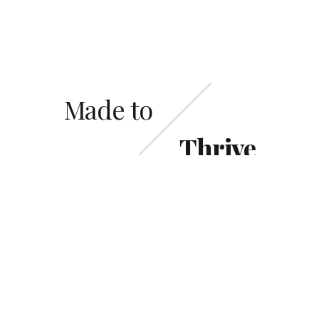
Made to
Thrive
IUJP
IPP / IUP OPK
ET Batubara
RKAB
Pengurusan Izin Pertambangan
Andalalin