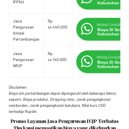
IPPKH
Kebutuhan
Jasa
Rp.
Mining Consultants
Pengurusan
xx.440.000
Biaya Di Sesua
Amdal
Kebutuhan
Pertambangan
Jasa
Rp.
Mining Consultants
Pengurusan
xx.140.000
Biaya Di Sesua
WIUP
Kebutuhan
Disclaimer:
Biaya izin pertambangan dapat dipengaruhi oleh beberapa faktor,
seperti: Biaya produksi, Stripping ratio, Jarak pengangkutan
overburden, Jarak pengangkutan batubara, Nilai kurs USD
terhadap Rupiah.
Promo Layanan Jasa Pengurusan IUJP Terbatas
Tim kami memastikan biaya yang dikeluarkan