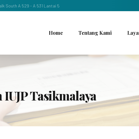
lk South A 529 - A 531 Lantai 5
Home
Tentang Kami
Laya
n IUJP Tasikmalaya