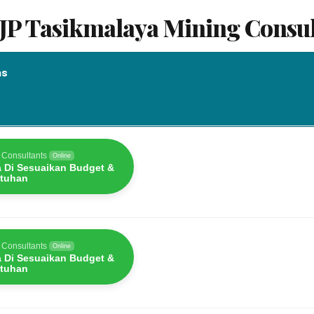
UJP Tasikmalaya Mining Consul
as
as
 Consultants
Online
a Di Sesuaikan Budget &
tuhan
 Consultants
Online
a Di Sesuaikan Budget &
tuhan