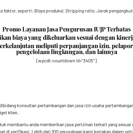
 faktor, seperti: Biaya produksi, Stripping ratio, Jarak pengangku
Promo Layanan Jasa Pengurusan IUJP Terbatas
an biaya yang dikeluarkan sesuai dengan kinerj
rkelanjutan meliputi perpanjangan izin, pelap
pengelolaan lingkungan, dan lainnya
[wpcdt-countdown id=”3405″]
k dibidang konsultan pertambangan dan jasa izin usaha pertamban
et klien.
tuk membantu anda memberikan jasa perizinan terkait yang sesuai d
t di verifikasi. Lebih dari 100 perusahaan kami kerjakan dalam set