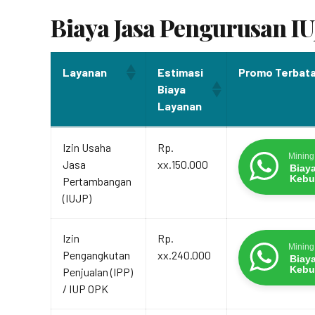
Biaya Jasa Pengurusan I
Layanan
Estimasi
Promo Terbat
Biaya
Layanan
Layanan
Estimasi
Promo Terbat
Izin Usaha
Rp.
Biaya
Mining
Jasa
xx.150.000
Layanan
Biay
Kebu
Pertambangan
(IUJP)
Izin
Rp.
Mining
Pengangkutan
xx.240.000
Biay
Kebu
Penjualan (IPP)
/ IUP OPK