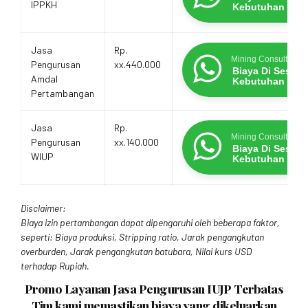
IPPKH
Kebutuhan
Jasa
Rp.
Mining Consultants
Pengurusan
xx.440.000
Biaya Di Sesua
Amdal
Kebutuhan
Pertambangan
Jasa
Rp.
Mining Consultants
Pengurusan
xx.140.000
Biaya Di Sesua
WIUP
Kebutuhan
Disclaimer:
Biaya izin pertambangan dapat dipengaruhi oleh beberapa faktor,
seperti: Biaya produksi, Stripping ratio, Jarak pengangkutan
overburden, Jarak pengangkutan batubara, Nilai kurs USD
terhadap Rupiah.
Promo Layanan Jasa Pengurusan IUJP Terbatas
Tim kami memastikan biaya yang dikeluarkan