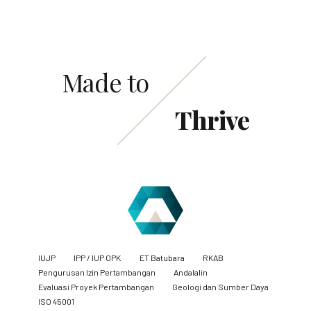
Made to
Thrive
IUJP
IPP / IUP OPK
ET Batubara
RKAB
Pengurusan Izin Pertambangan
Andalalin
Evaluasi Proyek Pertambangan
Geologi dan Sumber Daya
ISO 45001