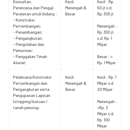
Konsultan,
Kecil,
Kecil : Rp.
Perencana,dan Penguji
Menengah &
50 jt s.d.
Peralatan untuk bidang :
Besar
Rp. 300 jt
- Konstruksi
Pertambangan;
Menengah :
- Penambangan;
Rp. 300 jt
- Pengangkutan;
s.d. Rp. 1
- Pengolahan dan
Milyar
Pemurnian;
- Penggalian Timah
Besar : >
Aluvial;
Rp. 1 Milyar
Pelaksana Konstruksi
Kecil,
Kecil : Rp. 1
Pertambangan dan
Menengah &
Milyar s.d.
Pengangkutan serta
Besar
20 Milyar
Pengupasan Lapisan
(stripping) batuan /
Menengah :
tanah penutup.
>Rp. 2
Milyar s.d.
Rp. 100
Milyar