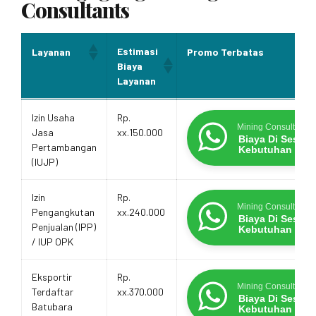
Consultants
Estimasi
Layanan
Promo Terbatas
Biaya
Layanan
Estimasi
Layanan
Promo Terbatas
Izin Usaha
Rp.
Biaya
Mining Consultants
Jasa
xx.150.000
Layanan
Biaya Di Sesua
Pertambangan
Kebutuhan
(IUJP)
Izin
Rp.
Mining Consultants
Pengangkutan
xx.240.000
Biaya Di Sesua
Penjualan (IPP)
Kebutuhan
/ IUP OPK
Eksportir
Rp.
Mining Consultants
Terdaftar
xx.370.000
Biaya Di Sesua
Batubara
Kebutuhan