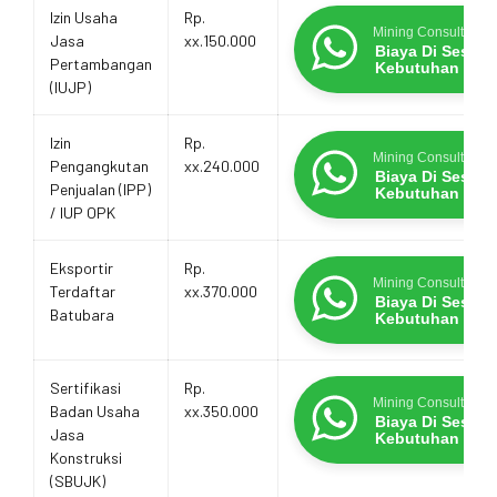
Estimasi
Layanan
Promo Terbatas
Izin Usaha
Rp.
Biaya
Mining Consultants
Jasa
xx.150.000
Layanan
Biaya Di Sesua
Pertambangan
Kebutuhan
(IUJP)
Izin
Rp.
Mining Consultants
Pengangkutan
xx.240.000
Biaya Di Sesua
Penjualan (IPP)
Kebutuhan
/ IUP OPK
Eksportir
Rp.
Mining Consultants
Terdaftar
xx.370.000
Biaya Di Sesua
Batubara
Kebutuhan
Sertifikasi
Rp.
Mining Consultants
Badan Usaha
xx.350.000
Biaya Di Sesua
Jasa
Kebutuhan
Konstruksi
(SBUJK)