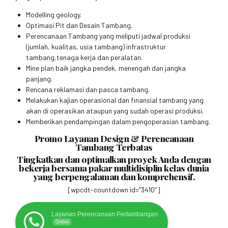
Modelling geology.
Optimasi Pit dan Desain Tambang.
Perencanaan Tambang yang meliputi jadwal produksi
(jumlah, kualitas, usia tambang) infrastruktur
tambang,tenaga kerja dan peralatan.
Mine plan baik jangka pendek, menengah dan jangka
panjang.
Rencana reklamasi dan pasca tambang.
Melakukan kajian operasional dan finansial tambang yang
akan di operasikan ataupun yang sudah operasi produksi.
Memberikan pendampingan dalam pengoperasian tambang.
Promo Layanan Design & Perencanaan
Tambang Terbatas
Tingkatkan dan optimalkan proyek Anda dengan
bekerja bersama pakar multidisiplin kelas dunia
yang berpengalaman dan komprehensif.
[wpcdt-countdown id=”3410″]
Layanan Perencanaan Pertambangan
Online