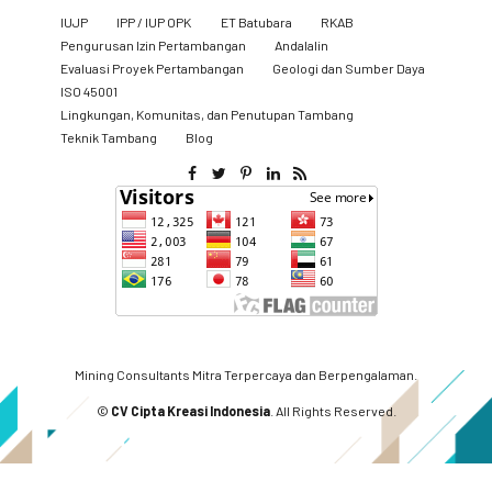
IUJP
IPP / IUP OPK
ET Batubara
RKAB
Pengurusan Izin Pertambangan
Andalalin
Evaluasi Proyek Pertambangan
Geologi dan Sumber Daya
ISO 45001
Lingkungan, Komunitas, dan Penutupan Tambang
​Teknik Tambang
Blog
Mining Consultants Mitra Terpercaya dan Berpengalaman.
©
CV Cipta Kreasi Indonesia
. All Rights Reserved.