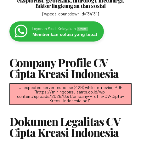
eksplorasi, geoteknik, hidrologi, metalurgi,
faktor lingkungan dan sosial
[wpcdt-countdown id=”3413″]
Layanan Studi Kelayakan
Online
Memberikan solusi yang tepat
Company Profile CV
Cipta Kreasi Indonesia
Unexpected server response (429) while retrieving PDF
"https://miningconsultants.co.id/wp-
content/uploads/2025/03/Company-Profile-CV-Cipta-
Kreasi-Indonesia.pdf".
Dokumen Legalitas CV
Cipta Kreasi Indonesia