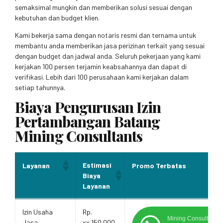
semaksimal mungkin dan memberikan solusi sesuai dengan
kebutuhan dan budget klien.
Kami bekerja sama dengan notaris resmi dan ternama untuk
membantu anda memberikan jasa perizinan terkait yang sesuai
dengan budget dan jadwal anda. Seluruh pekerjaan yang kami
kerjakan 100 persen terjamin keabsahannya dan dapat di
verifikasi. Lebih dari 100 perusahaan kami kerjakan dalam
setiap tahunnya.
Biaya Pengurusan Izin
Pertambangan Batang
Mining Consultants
Estimasi
Layanan
Promo Terbatas
Biaya
Layanan
Estimasi
Layanan
Promo Terbatas
Izin Usaha
Rp.
Biaya
Mining Consultants
Jasa
xx.150.000