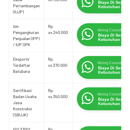
Layanan
Biaya Di Sesua
Pertambangan
Kebutuhan
(IUJP)
Izin
Rp.
Mining Consultants
Pengangkutan
xx.240.000
Biaya Di Sesua
Penjualan (IPP)
Kebutuhan
/ IUP OPK
Eksportir
Rp.
Mining Consultants
Terdaftar
xx.370.000
Biaya Di Sesua
Batubara
Kebutuhan
Sertifikasi
Rp.
Mining Consultants
Badan Usaha
xx.350.000
Biaya Di Sesua
Jasa
Kebutuhan
Konstruksi
(SBUJK)
ISO 37001
Rp.