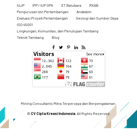
IUJP
IPP / IUP OPK
ET Batubara
RKAB
Pengurusan Izin Pertambangan
Andalalin
Evaluasi Proyek Pertambangan
Geologi dan Sumber Daya
ISO 45001
Lingkungan, Komunitas, dan Penutupan Tambang
​Teknik Tambang
Blog
Mining Consultants Mitra Terpercaya dan Berpengalaman.
©
CV Cipta Kreasi Indonesia
. All Rights Reserved.