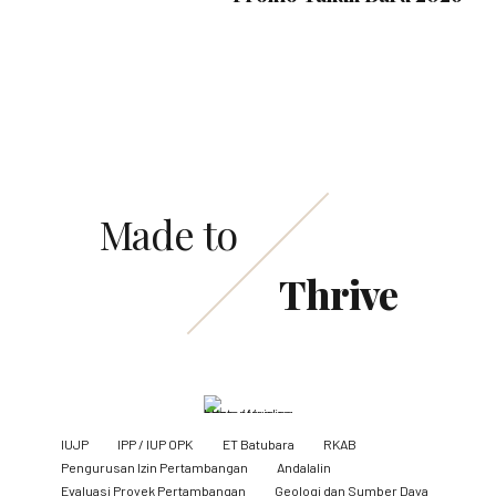
Made to
Thrive
IUJP
IPP / IUP OPK
ET Batubara
RKAB
Pengurusan Izin Pertambangan
Andalalin
Evaluasi Proyek Pertambangan
Geologi dan Sumber Daya