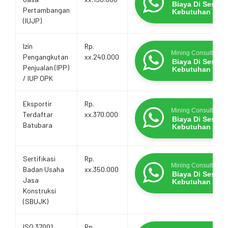
Layanan
Biaya Di Sesua
Pertambangan
Kebutuhan
(IUJP)
Izin
Rp.
Mining Consultants
Pengangkutan
xx.240.000
Biaya Di Sesua
Penjualan (IPP)
Kebutuhan
/ IUP OPK
Eksportir
Rp.
Mining Consultants
Terdaftar
xx.370.000
Biaya Di Sesua
Batubara
Kebutuhan
Sertifikasi
Rp.
Mining Consultants
Badan Usaha
xx.350.000
Biaya Di Sesua
Jasa
Kebutuhan
Konstruksi
(SBUJK)
ISO 37001
Rp.