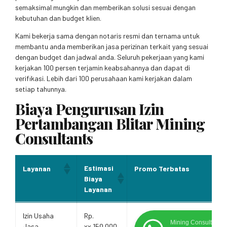
semaksimal mungkin dan memberikan solusi sesuai dengan
kebutuhan dan budget klien.
Kami bekerja sama dengan notaris resmi dan ternama untuk
membantu anda memberikan jasa perizinan terkait yang sesuai
dengan budget dan jadwal anda. Seluruh pekerjaan yang kami
kerjakan 100 persen terjamin keabsahannya dan dapat di
verifikasi. Lebih dari 100 perusahaan kami kerjakan dalam
setiap tahunnya.
Biaya Pengurusan Izin
Pertambangan Blitar Mining
Consultants
Estimasi
Layanan
Promo Terbatas
Biaya
Layanan
Estimasi
Layanan
Promo Terbatas
Izin Usaha
Rp.
Biaya
Mining Consultants
Jasa
xx.150.000