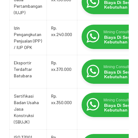
Layanan
Biaya Di Sesua
Pertambangan
Kebutuhan
(IUJP)
Izin
Rp.
Mining Consultants
Pengangkutan
xx.240.000
Biaya Di Sesua
Penjualan (IPP)
Kebutuhan
/ IUP OPK
Eksportir
Rp.
Mining Consultants
Terdaftar
xx.370.000
Biaya Di Sesua
Batubara
Kebutuhan
Sertifikasi
Rp.
Mining Consultants
Badan Usaha
xx.350.000
Biaya Di Sesua
Jasa
Kebutuhan
Konstruksi
(SBUJK)
ISO 37001
Rp.