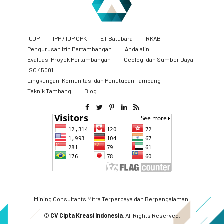
IUJP
IPP / IUP OPK
ET Batubara
RKAB
Pengurusan Izin Pertambangan
Andalalin
Evaluasi Proyek Pertambangan
Geologi dan Sumber Daya
ISO 45001
Lingkungan, Komunitas, dan Penutupan Tambang
​Teknik Tambang
Blog
Mining Consultants Mitra Terpercaya dan Berpengalaman.
©
CV Cipta Kreasi Indonesia
. All Rights Reserved.