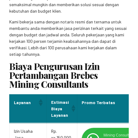
semaksimal mungkin dan memberikan solusi sesuai dengan
kebutuhan dan budget klien.
Kami bekerja sama dengan notaris resmi dan ternama untuk
membantu anda memberikan jasa perizinan terkait yang sesuai
dengan budget dan jadwal anda. Seluruh pekerjaan yang kami
kerjakan 100 persen terjamin keabsahannya dan dapat di
verifikasi. Lebih dari 100 perusahaan kami kerjakan dalam
setiap tahunnya.
Biaya Pengurusan Izin
Pertambangan Brebes
Mining Consultants
Estimasi
Layanan
Promo Terbatas
Biaya
Layanan
Estimasi
Layanan
Promo Terbatas
Izin Usaha
Rp.
Biaya
Mining Consultants
Jasa
xx.150.000