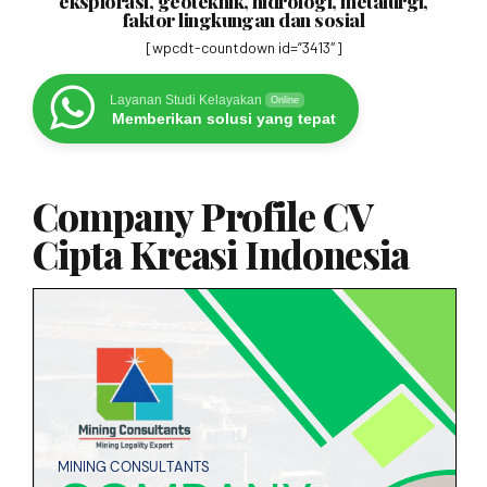
eksplorasi, geoteknik, hidrologi, metalurgi,
faktor lingkungan dan sosial
[wpcdt-countdown id=”3413″]
Layanan Studi Kelayakan
Online
Memberikan solusi yang tepat
Company Profile CV
Cipta Kreasi Indonesia