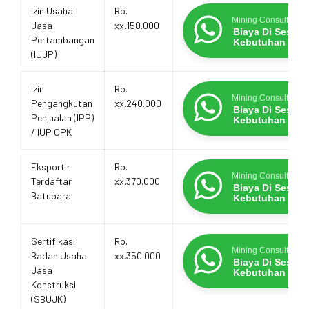
Estimasi
Layanan
Promo Terbatas
Izin Usaha
Rp.
Biaya
Mining Consultants
Jasa
xx.150.000
Layanan
Biaya Di Sesua
Pertambangan
Kebutuhan
(IUJP)
Izin
Rp.
Mining Consultants
Pengangkutan
xx.240.000
Biaya Di Sesua
Penjualan (IPP)
Kebutuhan
/ IUP OPK
Eksportir
Rp.
Mining Consultants
Terdaftar
xx.370.000
Biaya Di Sesua
Batubara
Kebutuhan
Sertifikasi
Rp.
Mining Consultants
Badan Usaha
xx.350.000
Biaya Di Sesua
Jasa
Kebutuhan
Konstruksi
(SBUJK)