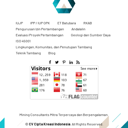
IUJP
IPP / IUP OPK
ET Batubara
RKAB
Pengurusan Izin Pertambangan
Andalalin
Evaluasi Proyek Pertambangan
Geologi dan Sumber Daya
ISO 45001
Lingkungan, Komunitas, dan Penutupan Tambang
​Teknik Tambang
Blog
Mining Consultants Mitra Terpercaya dan Berpengalaman.
©
CV Cipta Kreasi Indonesia
. All Rights Reserved.