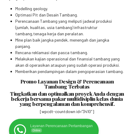
Modelling geology.
Optimasi Pit dan Desain Tambang.
Perencanaan Tambang yang meliputi jadwal produksi
(jumlah, kualitas, usia tambang) infrastruktur
tambang,tenaga kerja dan peralatan.
Mine plan baik jangka pendek, menengah dan jangka
panjang.
Rencana reklamasi dan pasca tambang.
Melakukan kajian operasional dan finansial tambang yang
akan di operasikan ataupun yang sudah operasi produksi.
Memberikan pendampingan dalam pengoperasian tambang.
Promo Layanan Design & Perencanaan
Tambang Terbatas
Tingkatkan dan optimalkan proyek Anda dengan
bekerja bersama pakar multidisiplin kelas dunia
yang berpengalaman dan komprehensif.
[wpcdt-countdown id=”3410″]
Layanan Perencanaan Pertambangan
Online