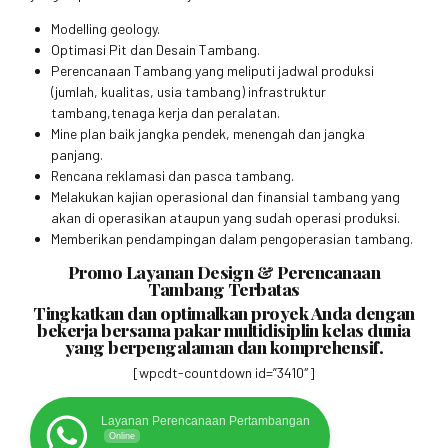
Modelling geology.
Optimasi Pit dan Desain Tambang.
Perencanaan Tambang yang meliputi jadwal produksi
(jumlah, kualitas, usia tambang) infrastruktur
tambang,tenaga kerja dan peralatan.
Mine plan baik jangka pendek, menengah dan jangka
panjang.
Rencana reklamasi dan pasca tambang.
Melakukan kajian operasional dan finansial tambang yang
akan di operasikan ataupun yang sudah operasi produksi.
Memberikan pendampingan dalam pengoperasian tambang.
Promo Layanan Design & Perencanaan
Tambang Terbatas
Tingkatkan dan optimalkan proyek Anda dengan
bekerja bersama pakar multidisiplin kelas dunia
yang berpengalaman dan komprehensif.
[wpcdt-countdown id=”3410″]
Layanan Perencanaan Pertambangan
Online