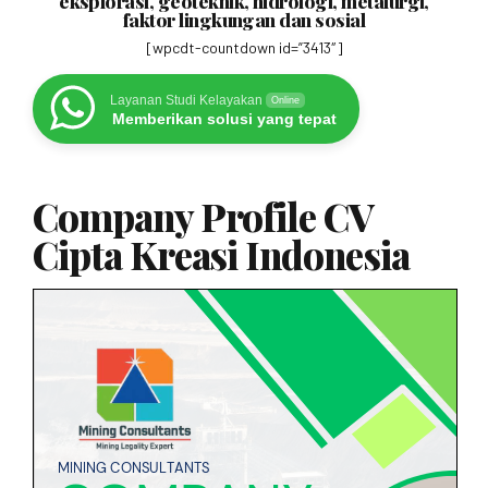
eksplorasi, geoteknik, hidrologi, metalurgi,
faktor lingkungan dan sosial
[wpcdt-countdown id=”3413″]
Layanan Studi Kelayakan
Online
Memberikan solusi yang tepat
Company Profile CV
Cipta Kreasi Indonesia