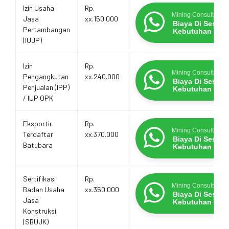
Estimasi
Layanan
Promo Terbatas
Izin Usaha
Rp.
Biaya
Mining Consultants
Jasa
xx.150.000
Layanan
Biaya Di Sesua
Pertambangan
Kebutuhan
(IUJP)
Izin
Rp.
Mining Consultants
Pengangkutan
xx.240.000
Biaya Di Sesua
Penjualan (IPP)
Kebutuhan
/ IUP OPK
Eksportir
Rp.
Mining Consultants
Terdaftar
xx.370.000
Biaya Di Sesua
Batubara
Kebutuhan
Sertifikasi
Rp.
Mining Consultants
Badan Usaha
xx.350.000
Biaya Di Sesua
Jasa
Kebutuhan
Konstruksi
(SBUJK)