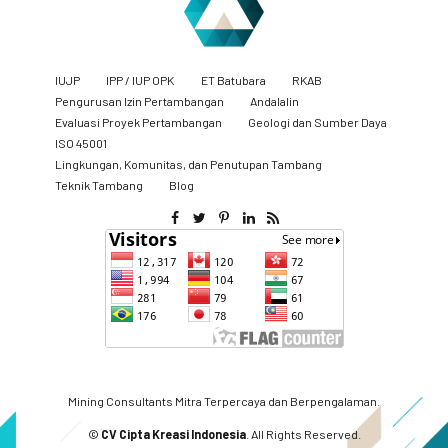
IUJP
IPP / IUP OPK
ET Batubara
RKAB
Pengurusan Izin Pertambangan
Andalalin
Evaluasi Proyek Pertambangan
Geologi dan Sumber Daya
ISO 45001
Lingkungan, Komunitas, dan Penutupan Tambang
​Teknik Tambang
Blog
Mining Consultants Mitra Terpercaya dan Berpengalaman.
©
CV Cipta Kreasi Indonesia
. All Rights Reserved.