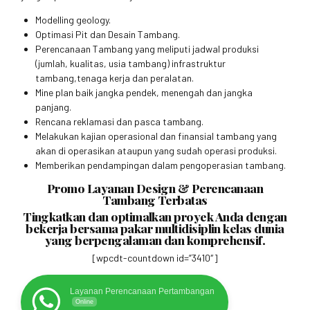
Modelling geology.
Optimasi Pit dan Desain Tambang.
Perencanaan Tambang yang meliputi jadwal produksi
(jumlah, kualitas, usia tambang) infrastruktur
tambang,tenaga kerja dan peralatan.
Mine plan baik jangka pendek, menengah dan jangka
panjang.
Rencana reklamasi dan pasca tambang.
Melakukan kajian operasional dan finansial tambang yang
akan di operasikan ataupun yang sudah operasi produksi.
Memberikan pendampingan dalam pengoperasian tambang.
Promo Layanan Design & Perencanaan
Tambang Terbatas
Tingkatkan dan optimalkan proyek Anda dengan
bekerja bersama pakar multidisiplin kelas dunia
yang berpengalaman dan komprehensif.
[wpcdt-countdown id=”3410″]
Layanan Perencanaan Pertambangan
Online