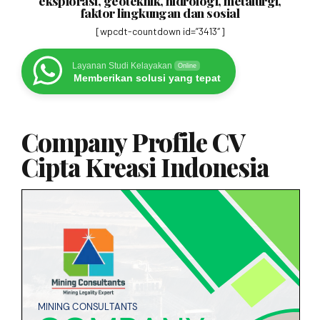
eksplorasi, geoteknik, hidrologi, metalurgi,
faktor lingkungan dan sosial
[wpcdt-countdown id=”3413″]
Layanan Studi Kelayakan
Online
Memberikan solusi yang tepat
Company Profile CV
Cipta Kreasi Indonesia