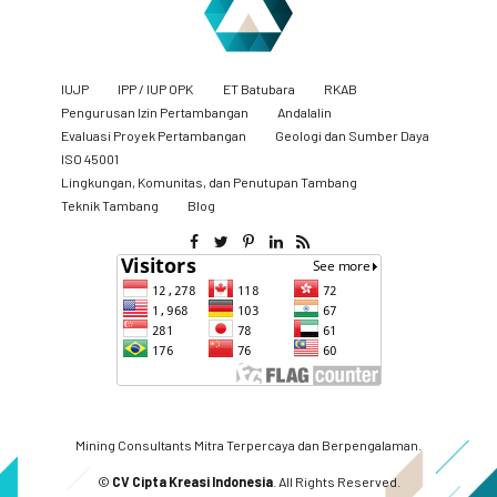
IUJP
IPP / IUP OPK
ET Batubara
RKAB
Pengurusan Izin Pertambangan
Andalalin
Evaluasi Proyek Pertambangan
Geologi dan Sumber Daya
ISO 45001
Lingkungan, Komunitas, dan Penutupan Tambang
​Teknik Tambang
Blog
Mining Consultants Mitra Terpercaya dan Berpengalaman.
©
CV Cipta Kreasi Indonesia
. All Rights Reserved.