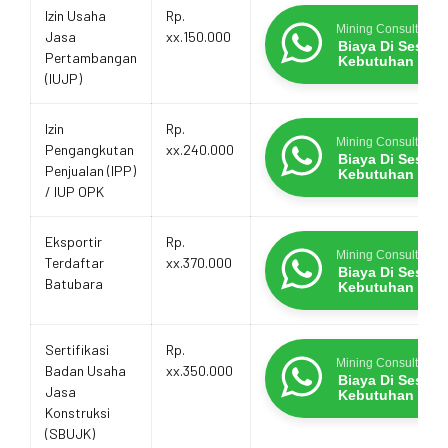
Estimasi
Layanan
Promo Terbatas
Izin Usaha
Rp.
Biaya
Mining Consultants
Jasa
xx.150.000
Layanan
Biaya Di Sesua
Pertambangan
Kebutuhan
(IUJP)
Izin
Rp.
Mining Consultants
Pengangkutan
xx.240.000
Biaya Di Sesua
Penjualan (IPP)
Kebutuhan
/ IUP OPK
Eksportir
Rp.
Mining Consultants
Terdaftar
xx.370.000
Biaya Di Sesua
Batubara
Kebutuhan
Sertifikasi
Rp.
Mining Consultants
Badan Usaha
xx.350.000
Biaya Di Sesua
Jasa
Kebutuhan
Konstruksi
(SBUJK)