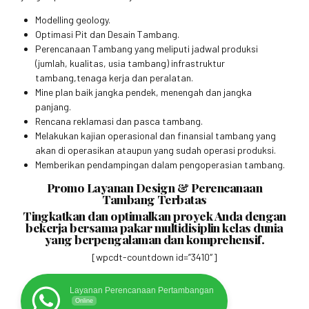
Modelling geology.
Optimasi Pit dan Desain Tambang.
Perencanaan Tambang yang meliputi jadwal produksi
(jumlah, kualitas, usia tambang) infrastruktur
tambang,tenaga kerja dan peralatan.
Mine plan baik jangka pendek, menengah dan jangka
panjang.
Rencana reklamasi dan pasca tambang.
Melakukan kajian operasional dan finansial tambang yang
akan di operasikan ataupun yang sudah operasi produksi.
Memberikan pendampingan dalam pengoperasian tambang.
Promo Layanan Design & Perencanaan
Tambang Terbatas
Tingkatkan dan optimalkan proyek Anda dengan
bekerja bersama pakar multidisiplin kelas dunia
yang berpengalaman dan komprehensif.
[wpcdt-countdown id=”3410″]
Layanan Perencanaan Pertambangan
Online