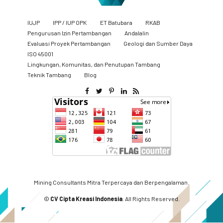
IUJP
IPP / IUP OPK
ET Batubara
RKAB
Pengurusan Izin Pertambangan
Andalalin
Evaluasi Proyek Pertambangan
Geologi dan Sumber Daya
ISO 45001
Lingkungan, Komunitas, dan Penutupan Tambang
​Teknik Tambang
Blog
Mining Consultants Mitra Terpercaya dan Berpengalaman.
©
CV Cipta Kreasi Indonesia
. All Rights Reserved.