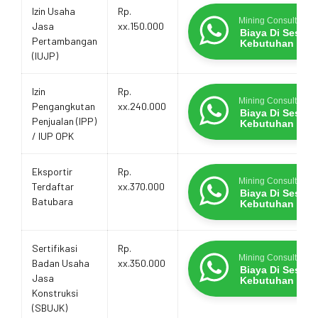
Estimasi
Layanan
Promo Terbatas
Izin Usaha
Rp.
Biaya
Mining Consultants
Jasa
xx.150.000
Layanan
Biaya Di Sesua
Pertambangan
Kebutuhan
(IUJP)
Izin
Rp.
Mining Consultants
Pengangkutan
xx.240.000
Biaya Di Sesua
Penjualan (IPP)
Kebutuhan
/ IUP OPK
Eksportir
Rp.
Mining Consultants
Terdaftar
xx.370.000
Biaya Di Sesua
Batubara
Kebutuhan
Sertifikasi
Rp.
Mining Consultants
Badan Usaha
xx.350.000
Biaya Di Sesua
Jasa
Kebutuhan
Konstruksi
(SBUJK)