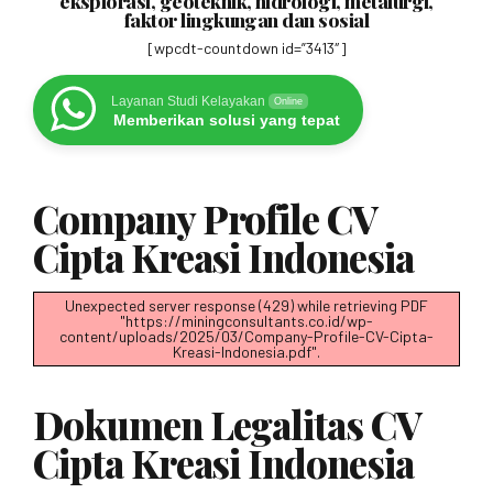
eksplorasi, geoteknik, hidrologi, metalurgi,
faktor lingkungan dan sosial
[wpcdt-countdown id=”3413″]
Layanan Studi Kelayakan
Online
Memberikan solusi yang tepat
Company Profile CV
Cipta Kreasi Indonesia
Unexpected server response (429) while retrieving PDF
"https://miningconsultants.co.id/wp-
content/uploads/2025/03/Company-Profile-CV-Cipta-
Kreasi-Indonesia.pdf".
Dokumen Legalitas CV
Cipta Kreasi Indonesia