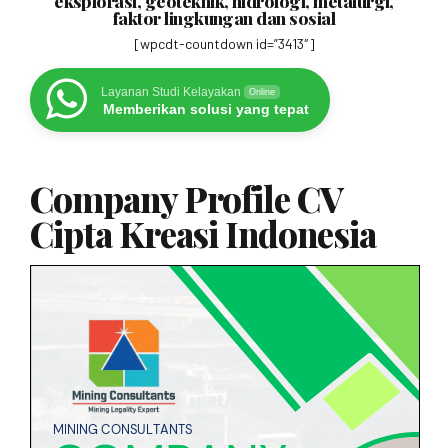
eksplorasi, geoteknik, hidrologi, metalurgi,
faktor lingkungan dan sosial
[wpcdt-countdown id=”3413″]
Layanan Studi Kelayakan
Online
Memberikan solusi yang tepat
Company Profile CV
Cipta Kreasi Indonesia