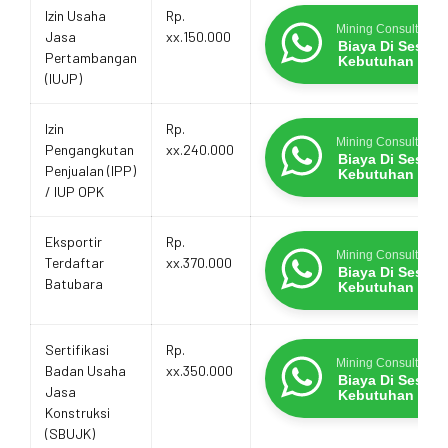
Estimasi
Layanan
Promo Terbatas
Izin Usaha
Rp.
Biaya
Mining Consultants
Jasa
xx.150.000
Layanan
Biaya Di Sesua
Pertambangan
Kebutuhan
(IUJP)
Izin
Rp.
Mining Consultants
Pengangkutan
xx.240.000
Biaya Di Sesua
Penjualan (IPP)
Kebutuhan
/ IUP OPK
Eksportir
Rp.
Mining Consultants
Terdaftar
xx.370.000
Biaya Di Sesua
Batubara
Kebutuhan
Sertifikasi
Rp.
Mining Consultants
Badan Usaha
xx.350.000
Biaya Di Sesua
Jasa
Kebutuhan
Konstruksi
(SBUJK)