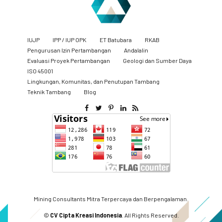
IUJP
IPP / IUP OPK
ET Batubara
RKAB
Pengurusan Izin Pertambangan
Andalalin
Evaluasi Proyek Pertambangan
Geologi dan Sumber Daya
ISO 45001
Lingkungan, Komunitas, dan Penutupan Tambang
​Teknik Tambang
Blog
Mining Consultants Mitra Terpercaya dan Berpengalaman.
©
CV Cipta Kreasi Indonesia
. All Rights Reserved.