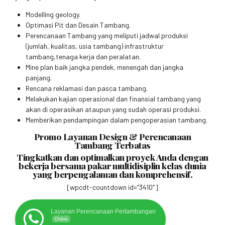
Modelling geology.
Optimasi Pit dan Desain Tambang.
Perencanaan Tambang yang meliputi jadwal produksi
(jumlah, kualitas, usia tambang) infrastruktur
tambang,tenaga kerja dan peralatan.
Mine plan baik jangka pendek, menengah dan jangka
panjang.
Rencana reklamasi dan pasca tambang.
Melakukan kajian operasional dan finansial tambang yang
akan di operasikan ataupun yang sudah operasi produksi.
Memberikan pendampingan dalam pengoperasian tambang.
Promo Layanan Design & Perencanaan
Tambang Terbatas
Tingkatkan dan optimalkan proyek Anda dengan
bekerja bersama pakar multidisiplin kelas dunia
yang berpengalaman dan komprehensif.
[wpcdt-countdown id=”3410″]
Layanan Perencanaan Pertambangan
Online