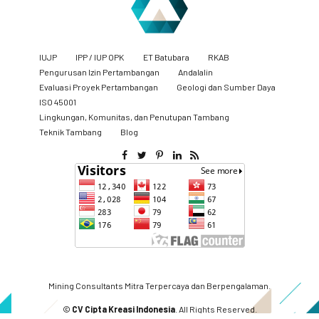
IUJP
IPP / IUP OPK
ET Batubara
RKAB
Pengurusan Izin Pertambangan
Andalalin
Evaluasi Proyek Pertambangan
Geologi dan Sumber Daya
ISO 45001
Lingkungan, Komunitas, dan Penutupan Tambang
​Teknik Tambang
Blog
Mining Consultants Mitra Terpercaya dan Berpengalaman.
©
CV Cipta Kreasi Indonesia
. All Rights Reserved.