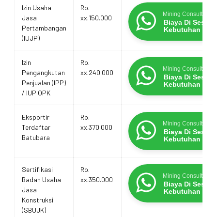
Estimasi
Layanan
Promo Terbatas
Izin Usaha
Rp.
Biaya
Mining Consultants
Jasa
xx.150.000
Layanan
Biaya Di Sesua
Pertambangan
Kebutuhan
(IUJP)
Izin
Rp.
Mining Consultants
Pengangkutan
xx.240.000
Biaya Di Sesua
Penjualan (IPP)
Kebutuhan
/ IUP OPK
Eksportir
Rp.
Mining Consultants
Terdaftar
xx.370.000
Biaya Di Sesua
Batubara
Kebutuhan
Sertifikasi
Rp.
Mining Consultants
Badan Usaha
xx.350.000
Biaya Di Sesua
Jasa
Kebutuhan
Konstruksi
(SBUJK)