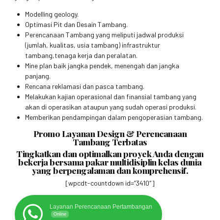
Modelling geology.
Optimasi Pit dan Desain Tambang.
Perencanaan Tambang yang meliputi jadwal produksi
(jumlah, kualitas, usia tambang) infrastruktur
tambang,tenaga kerja dan peralatan.
Mine plan baik jangka pendek, menengah dan jangka
panjang.
Rencana reklamasi dan pasca tambang.
Melakukan kajian operasional dan finansial tambang yang
akan di operasikan ataupun yang sudah operasi produksi.
Memberikan pendampingan dalam pengoperasian tambang.
Promo Layanan Design & Perencanaan
Tambang Terbatas
Tingkatkan dan optimalkan proyek Anda dengan
bekerja bersama pakar multidisiplin kelas dunia
yang berpengalaman dan komprehensif.
[wpcdt-countdown id=”3410″]
Layanan Perencanaan Pertambangan
Online