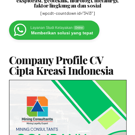
eksplorasi, geoteknik, hidrologi, metalurgi,
faktor lingkungan dan sosial
[wpcdt-countdown id=”3413″]
Layanan Studi Kelayakan
Online
Memberikan solusi yang tepat
Company Profile CV
Cipta Kreasi Indonesia