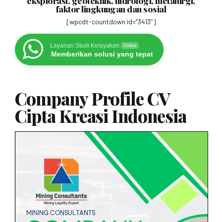
eksplorasi, geoteknik, hidrologi, metalurgi,
faktor lingkungan dan sosial
[wpcdt-countdown id=”3413″]
Layanan Studi Kelayakan
Online
Memberikan solusi yang tepat
Company Profile CV
Cipta Kreasi Indonesia