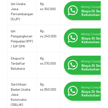
Estimasi
Layanan
Promo Terbatas
Izin Usaha
Rp.
Biaya
Mining Consultants
Jasa
xx.150.000
Layanan
Biaya Di Sesua
Pertambangan
Kebutuhan
(IUJP)
Izin
Rp.
Mining Consultants
Pengangkutan
xx.240.000
Biaya Di Sesua
Penjualan (IPP)
Kebutuhan
/ IUP OPK
Eksportir
Rp.
Mining Consultants
Terdaftar
xx.370.000
Biaya Di Sesua
Batubara
Kebutuhan
Sertifikasi
Rp.
Mining Consultants
Badan Usaha
xx.350.000
Biaya Di Sesua
Jasa
Kebutuhan
Konstruksi
(SBUJK)