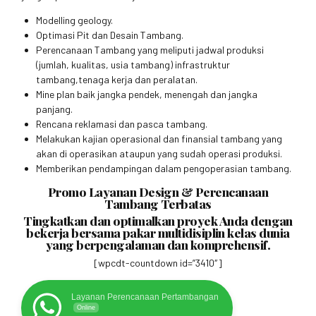
Modelling geology.
Optimasi Pit dan Desain Tambang.
Perencanaan Tambang yang meliputi jadwal produksi
(jumlah, kualitas, usia tambang) infrastruktur
tambang,tenaga kerja dan peralatan.
Mine plan baik jangka pendek, menengah dan jangka
panjang.
Rencana reklamasi dan pasca tambang.
Melakukan kajian operasional dan finansial tambang yang
akan di operasikan ataupun yang sudah operasi produksi.
Memberikan pendampingan dalam pengoperasian tambang.
Promo Layanan Design & Perencanaan
Tambang Terbatas
Tingkatkan dan optimalkan proyek Anda dengan
bekerja bersama pakar multidisiplin kelas dunia
yang berpengalaman dan komprehensif.
[wpcdt-countdown id=”3410″]
Layanan Perencanaan Pertambangan
Online