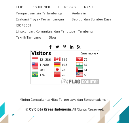
IUJP
IPP / IUP OPK
ET Batubara
RKAB
Pengurusan Izin Pertambangan
Andalalin
Evaluasi Proyek Pertambangan
Geologi dan Sumber Daya
ISO 45001
Lingkungan, Komunitas, dan Penutupan Tambang
​Teknik Tambang
Blog
Mining Consultants Mitra Terpercaya dan Berpengalaman.
©
CV Cipta Kreasi Indonesia
. All Rights Reserved.