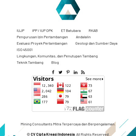
IUJP
IPP / IUP OPK
ET Batubara
RKAB
Pengurusan Izin Pertambangan
Andalalin
Evaluasi Proyek Pertambangan
Geologi dan Sumber Daya
ISO 45001
Lingkungan, Komunitas, dan Penutupan Tambang
​Teknik Tambang
Blog
Mining Consultants Mitra Terpercaya dan Berpengalaman.
©
CV Cipta Kreasi Indonesia
. All Rights Reserved.