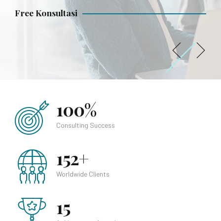
Free Konsultasi
Free Konsultasi
Free Konsultasi
100%
Consulting Success
152+
Worldwide Clients
15