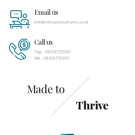
Email us
info@miningconsultants.co.id
Call us
Telp : 081287731291
WA : 081287731291
Made to
Thrive