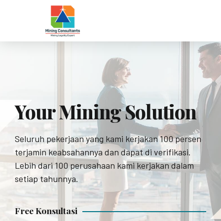
Your Mining Solution
Mining
Konsultasi
Seluruh pekerjaan yang kami kerjakan 100 persen
Consultants
Pertambangan
terjamin keabsahannya dan dapat di verifikasi.
Lebih dari 100 perusahaan kami kerjakan dalam
setiap tahunnya.
Konsultan Tambang dan Geologi Terpercaya
Kami senantiasa membantu klien semaksimal
dengan Beragam Layanan yang menjadi Solusi bagi
mungkin dan memberikan solusi sesuai dengan
Free Konsultasi
Bisnis Pertambangan Anda!
kebutuhan dan budget klien.