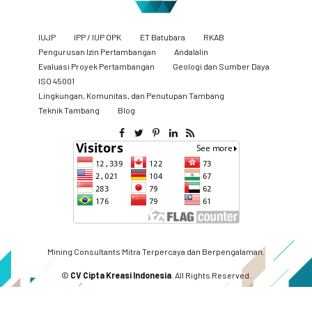
IUJP
IPP / IUP OPK
ET Batubara
RKAB
Pengurusan Izin Pertambangan
Andalalin
Evaluasi Proyek Pertambangan
Geologi dan Sumber Daya
ISO 45001
Lingkungan, Komunitas, dan Penutupan Tambang
​Teknik Tambang
Blog
Mining Consultants Mitra Terpercaya dan Berpengalaman.
©
CV Cipta Kreasi Indonesia
. All Rights Reserved.