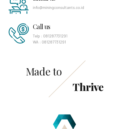
info@miningconsultants.co.id
Call us
Telp : 081287731291
WA : 081287731291
Made to
Thrive