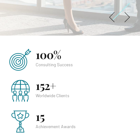
Free Konsultasi
Free Konsultasi
100%
Consulting Success
152+
Worldwide Clients
15
Achievement Awards