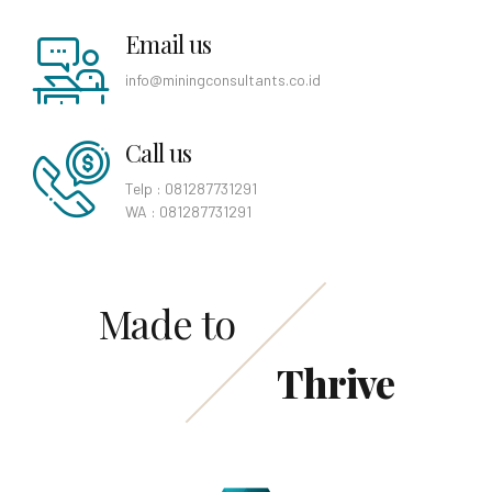
Email us
info@miningconsultants.co.id
Call us
Telp : 081287731291
WA : 081287731291
Made to
Thrive