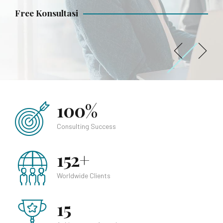
Free Konsultasi
Free Konsultasi
Free Konsultasi
100%
Consulting Success
152+
Worldwide Clients
15