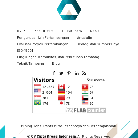
IUJP
IPP / IUP OPK
ET Batubara
RKAB
Pengurusan Izin Pertambangan
Andalalin
Evaluasi Proyek Pertambangan
Geologi dan Sumber Daya
ISO 45001
Lingkungan, Komunitas, dan Penutupan Tambang
​Teknik Tambang
Blog
Mining Consultants Mitra Terpercaya dan Berpengalaman.
©
CV Cipta Kreasi Indonesia
. All Rights Reserved.