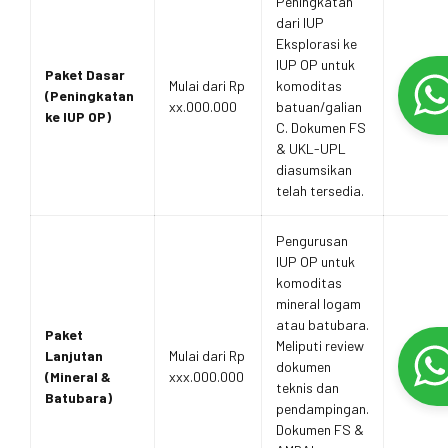
Peningkatan
dari IUP
Eksplorasi ke
IUP OP untuk
Paket Dasar
Mulai dari Rp
komoditas
(Peningkatan
xx.000.000
batuan/galian
ke IUP OP)
C. Dokumen FS
& UKL-UPL
diasumsikan
telah tersedia.
Pengurusan
IUP OP untuk
komoditas
mineral logam
atau batubara.
Paket
Meliputi review
Lanjutan
Mulai dari Rp
dokumen
(Mineral &
xxx.000.000
teknis dan
Batubara)
pendampingan.
Dokumen FS &