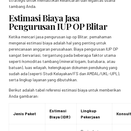
strategis untuk memastikan kelancaran dan legalitas usaha
tambang Anda.
Estimasi Biaya Jasa
Pengurusan IUP OP Blitar
Ketika mencari jasa pengurusan iup op Blitar, pemahaman
mengenai estimasi biaya adalah hal yang penting untuk
perencanaan anggaran perusahaan. Biaya pengurusan IUP OP
sangat bervariasi, tergantung pada beberapa faktor utama
seperti komoditas tambang (mineral logam, batubara, atau
batuan), luas wilayah, kelengkapan dokumen pendukung yang
sudah ada (seperti Studi Kelayakan/FS dan AMDAL/UKL-UPL),
serta lingkup layanan yang dibutuhkan.
Berikut adalah tabel referensi estimasi biaya untuk memberikan
Anda gambaran:
Estimasi
Lingkup
Jenis Paket
Konsult
Biaya (IDR)
Pekerjaan