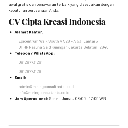
awal gratis dan penawaran terbaik yang disesuaikan dengan
kebutuhan perusahaan Anda.
CV Cipta Kreasi
Indonesia
Alamat Kantor:
Epicentrum Walk South A 529 – A 531 Lantai 5
Jl. HR Rasuna Said Kuningan Jakarta Selatan 12940
Telepon / WhatsApp :
081287731291
08128773129
Email:
admin@miningconsultants.co.id
info@miningconsultants.co.id
Jam Operasional:
Senin – Jumat, 08:00 – 17:00 WIB