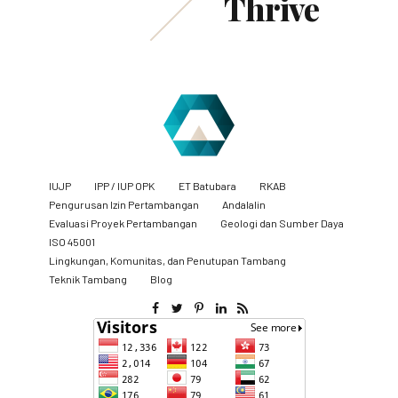
Thrive
IUJP
IPP / IUP OPK
ET Batubara
RKAB
Pengurusan Izin Pertambangan
Andalalin
Evaluasi Proyek Pertambangan
Geologi dan Sumber Daya
ISO 45001
Lingkungan, Komunitas, dan Penutupan Tambang
​Teknik Tambang
Blog