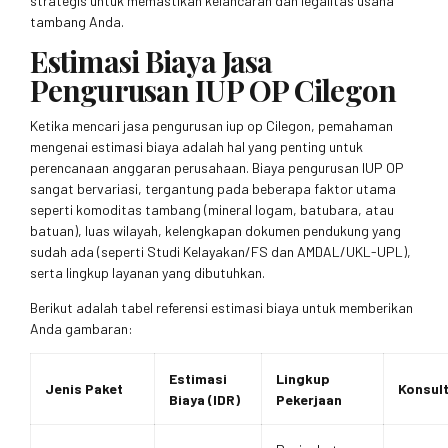
strategis untuk memastikan kelancaran dan legalitas usaha
tambang Anda.
Estimasi Biaya Jasa
Pengurusan IUP OP Cilegon
Ketika mencari jasa pengurusan iup op Cilegon, pemahaman
mengenai estimasi biaya adalah hal yang penting untuk
perencanaan anggaran perusahaan. Biaya pengurusan IUP OP
sangat bervariasi, tergantung pada beberapa faktor utama
seperti komoditas tambang (mineral logam, batubara, atau
batuan), luas wilayah, kelengkapan dokumen pendukung yang
sudah ada (seperti Studi Kelayakan/FS dan AMDAL/UKL-UPL),
serta lingkup layanan yang dibutuhkan.
Berikut adalah tabel referensi estimasi biaya untuk memberikan
Anda gambaran:
Estimasi
Lingkup
Jenis Paket
Konsult
Biaya (IDR)
Pekerjaan