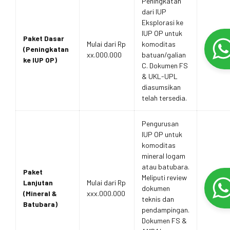
Peningkatan
dari IUP
Eksplorasi ke
IUP OP untuk
Paket Dasar
Mulai dari Rp
komoditas
(Peningkatan
xx.000.000
batuan/galian
ke IUP OP)
C. Dokumen FS
& UKL-UPL
diasumsikan
telah tersedia.
Pengurusan
IUP OP untuk
komoditas
mineral logam
atau batubara.
Paket
Meliputi review
Lanjutan
Mulai dari Rp
dokumen
(Mineral &
xxx.000.000
teknis dan
Batubara)
pendampingan.
Dokumen FS &