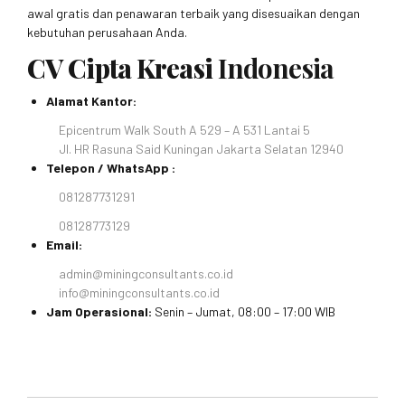
awal gratis dan penawaran terbaik yang disesuaikan dengan
kebutuhan perusahaan Anda.
CV Cipta Kreasi
Indonesia
Alamat Kantor:
Epicentrum Walk South A 529 – A 531 Lantai 5
Jl. HR Rasuna Said Kuningan Jakarta Selatan 12940
Telepon / WhatsApp :
081287731291
08128773129
Email:
admin@miningconsultants.co.id
info@miningconsultants.co.id
Jam Operasional:
Senin – Jumat, 08:00 – 17:00 WIB