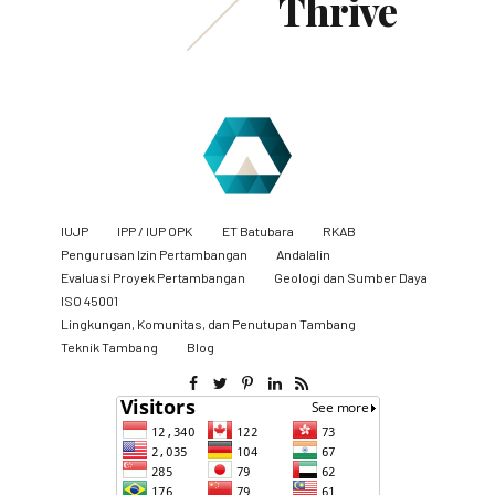
Thrive
IUJP
IPP / IUP OPK
ET Batubara
RKAB
Pengurusan Izin Pertambangan
Andalalin
Evaluasi Proyek Pertambangan
Geologi dan Sumber Daya
ISO 45001
Lingkungan, Komunitas, dan Penutupan Tambang
​Teknik Tambang
Blog