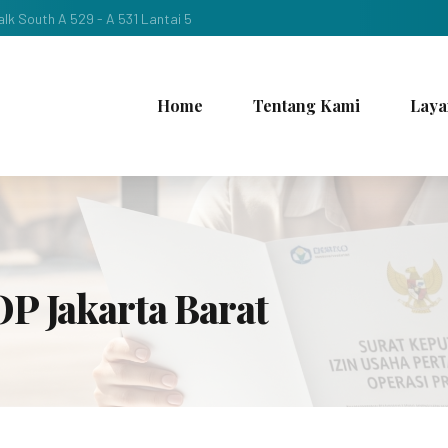
lk South A 529 - A 531 Lantai 5
Home
Tentang Kami
Laya
P Jakarta Barat