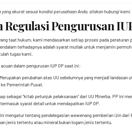
 yang akurat sesuai kondisi perusahaan Anda, silakan hubungi kami.
Regulasi Pengurusan IU
yang taat hukum, kami mendasarkan setiap proses pada peraturan p
dalam terhadapnya adalah syarat mutlak untuk menjamin permohona
tulah tugas kami.
 acuan dalam pengurusan IUP OP saat ini:
Merupakan perubahan atas UU sebelumnya yang menjadi landasan uta
 ke Pemerintah Pusat.
ap sebagai “kitab petunjuk pelaksanaan” dari UU Minerba. PP ini me
 termasuk syarat detail untuk mendapatkan IUP OP.
ini mengatur tentang pendelegasian wewenang pemberian izin dari 
n jenis tertentu atau mineral bukan logam jenis tertentu.