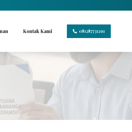
nan
Kontak Kami
081287731291