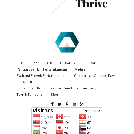
Thrive
IUJP
IPP / IUP OPK
ET Batubara
RKAB
Pengurusan Izin Pertambangan
Andalalin
Evaluasi Proyek Pertambangan
Geologi dan Sumber Daya
ISO 45001
Lingkungan, Komunitas, dan Penutupan Tambang
​Teknik Tambang
Blog