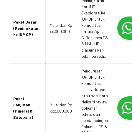
Peningkatan
dari IUP
Eksplorasi ke
IUP OP untuk
Paket Dasar
Mulai dari Rp
komoditas
(Peningkatan
xx.000.000
batuan/galian
ke IUP OP)
C. Dokumen FS
& UKL-UPL
diasumsikan
telah tersedia.
Pengurusan
IUP OP untuk
komoditas
mineral logam
atau batubara.
Paket
Meliputi review
Lanjutan
Mulai dari Rp
dokumen
(Mineral &
xxx.000.000
teknis dan
Batubara)
pendampingan.
Dokumen FS &