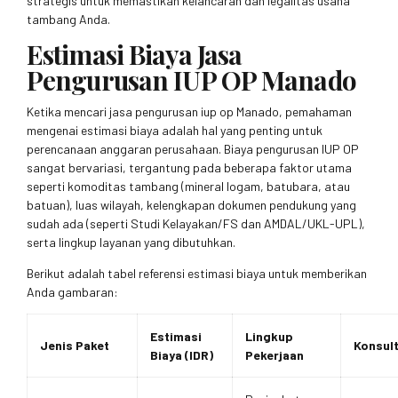
strategis untuk memastikan kelancaran dan legalitas usaha
tambang Anda.
Estimasi Biaya Jasa
Pengurusan IUP OP Manado
Ketika mencari jasa pengurusan iup op Manado, pemahaman
mengenai estimasi biaya adalah hal yang penting untuk
perencanaan anggaran perusahaan. Biaya pengurusan IUP OP
sangat bervariasi, tergantung pada beberapa faktor utama
seperti komoditas tambang (mineral logam, batubara, atau
batuan), luas wilayah, kelengkapan dokumen pendukung yang
sudah ada (seperti Studi Kelayakan/FS dan AMDAL/UKL-UPL),
serta lingkup layanan yang dibutuhkan.
Berikut adalah tabel referensi estimasi biaya untuk memberikan
Anda gambaran:
Estimasi
Lingkup
Jenis Paket
Konsult
Biaya (IDR)
Pekerjaan