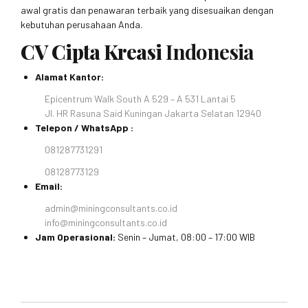
awal gratis dan penawaran terbaik yang disesuaikan dengan
kebutuhan perusahaan Anda.
CV Cipta Kreasi
Indonesia
Alamat Kantor:
Epicentrum Walk South A 529 – A 531 Lantai 5
Jl. HR Rasuna Said Kuningan Jakarta Selatan 12940
Telepon / WhatsApp :
081287731291
08128773129
Email:
admin@miningconsultants.co.id
info@miningconsultants.co.id
Jam Operasional:
Senin – Jumat, 08:00 – 17:00 WIB