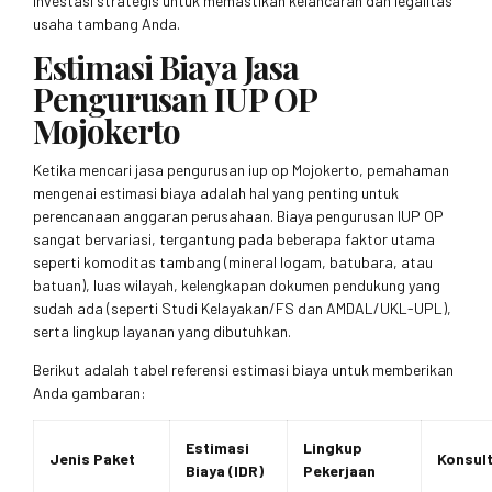
investasi strategis untuk memastikan kelancaran dan legalitas
usaha tambang Anda.
Estimasi Biaya Jasa
Pengurusan IUP OP
Mojokerto
Ketika mencari jasa pengurusan iup op Mojokerto, pemahaman
mengenai estimasi biaya adalah hal yang penting untuk
perencanaan anggaran perusahaan. Biaya pengurusan IUP OP
sangat bervariasi, tergantung pada beberapa faktor utama
seperti komoditas tambang (mineral logam, batubara, atau
batuan), luas wilayah, kelengkapan dokumen pendukung yang
sudah ada (seperti Studi Kelayakan/FS dan AMDAL/UKL-UPL),
serta lingkup layanan yang dibutuhkan.
Berikut adalah tabel referensi estimasi biaya untuk memberikan
Anda gambaran:
Estimasi
Lingkup
Jenis Paket
Konsult
Biaya (IDR)
Pekerjaan