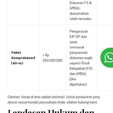
Dokumen FS &
AMDAL
diasumsikan
telah tersedia.
Pengurusan
IUP OP dari
awal,
termasuk
Paket
penyusunan
> Rp
Komprehensif
dokumen wajib
250.000.000
(All-In)
seperti Studi
Kelayakan (FS)
dan AMDAL
(jika
diperlukan).
Catatan: Harga di atas adalah estimasi. Untuk penawaran yang
akurat sesuai kondisi perusahaan Anda, silakan hubungi kami.
Landasan Hukum dan