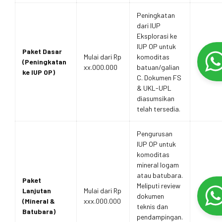
Peningkatan
dari IUP
Eksplorasi ke
IUP OP untuk
Paket Dasar
Mulai dari Rp
komoditas
(Peningkatan
xx.000.000
batuan/galian
ke IUP OP)
C. Dokumen FS
& UKL-UPL
diasumsikan
telah tersedia.
Pengurusan
IUP OP untuk
komoditas
mineral logam
atau batubara.
Paket
Meliputi review
Lanjutan
Mulai dari Rp
dokumen
(Mineral &
xxx.000.000
teknis dan
Batubara)
pendampingan.