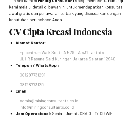
Tim ahli kami di
Mining Consultants
siap membantu. Hubungi
kami melalui detail di bawah ini untuk mendapatkan konsultasi
awal gratis dan penawaran terbaik yang disesuaikan dengan
kebutuhan perusahaan Anda.
CV Cipta Kreasi
Indonesia
Alamat Kantor:
Epicentrum Walk South A 529 – A 531 Lantai 5
Jl. HR Rasuna Said Kuningan Jakarta Selatan 12940
Telepon / WhatsApp :
081287731291
08128773129
Email:
admin@miningconsultants.co.id
info@miningconsultants.co.id
Jam Operasional:
Senin – Jumat, 08:00 – 17:00 WIB