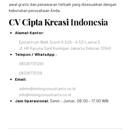
awal gratis dan penawaran terbaik yang disesuaikan dengan
kebutuhan perusahaan Anda.
CV Cipta Kreasi
Indonesia
Alamat Kantor:
Epicentrum Walk South A 529 – A 531 Lantai 5
Jl. HR Rasuna Said Kuningan Jakarta Selatan 12940
Telepon / WhatsApp :
081287731291
08128773129
Email:
admin@miningconsultants.co.id
info@miningconsultants.co.id
Jam Operasional:
Senin – Jumat, 08:00 – 17:00 WIB