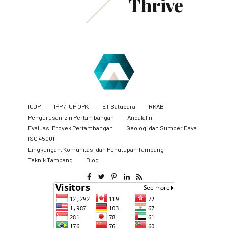
Thrive
IUJP
IPP / IUP OPK
ET Batubara
RKAB
Pengurusan Izin Pertambangan
Andalalin
Evaluasi Proyek Pertambangan
Geologi dan Sumber Daya
ISO 45001
Lingkungan, Komunitas, dan Penutupan Tambang
​Teknik Tambang
Blog