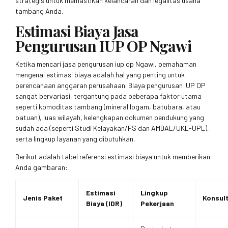
strategis untuk memastikan kelancaran dan legalitas usaha
tambang Anda.
Estimasi Biaya Jasa
Pengurusan IUP OP Ngawi
Ketika mencari jasa pengurusan iup op Ngawi, pemahaman
mengenai estimasi biaya adalah hal yang penting untuk
perencanaan anggaran perusahaan. Biaya pengurusan IUP OP
sangat bervariasi, tergantung pada beberapa faktor utama
seperti komoditas tambang (mineral logam, batubara, atau
batuan), luas wilayah, kelengkapan dokumen pendukung yang
sudah ada (seperti Studi Kelayakan/FS dan AMDAL/UKL-UPL),
serta lingkup layanan yang dibutuhkan.
Berikut adalah tabel referensi estimasi biaya untuk memberikan
Anda gambaran:
Estimasi
Lingkup
Jenis Paket
Konsult
Biaya (IDR)
Pekerjaan