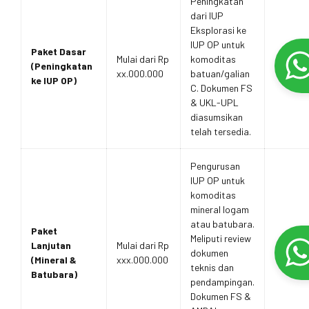
Peningkatan
dari IUP
Eksplorasi ke
IUP OP untuk
Paket Dasar
Mulai dari Rp
komoditas
(Peningkatan
xx.000.000
batuan/galian
ke IUP OP)
C. Dokumen FS
& UKL-UPL
diasumsikan
telah tersedia.
Pengurusan
IUP OP untuk
komoditas
mineral logam
atau batubara.
Paket
Meliputi review
Lanjutan
Mulai dari Rp
dokumen
(Mineral &
xxx.000.000
teknis dan
Batubara)
pendampingan.
Dokumen FS &