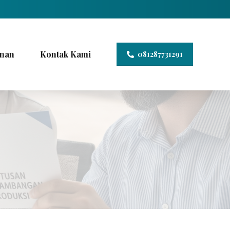
nan
Kontak Kami
081287731291