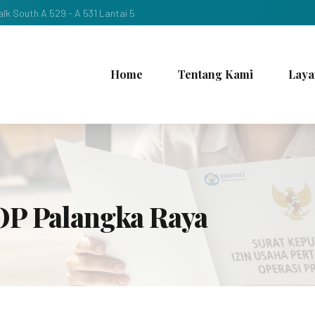
lk South A 529 - A 531 Lantai 5
Home
Tentang Kami
Laya
OP Palangka Raya