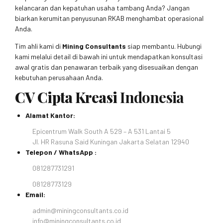
kelancaran dan kepatuhan usaha tambang Anda? Jangan
biarkan kerumitan penyusunan RKAB menghambat operasional
Anda.
Tim ahli kami di
Mining Consultants
siap membantu. Hubungi
kami melalui detail di bawah ini untuk mendapatkan konsultasi
awal gratis dan penawaran terbaik yang disesuaikan dengan
kebutuhan perusahaan Anda.
CV Cipta Kreasi
Indonesia
Alamat Kantor:
Epicentrum Walk South A 529 – A 531 Lantai 5
Jl. HR Rasuna Said Kuningan Jakarta Selatan 12940
Telepon / WhatsApp :
081287731291
08128773129
Email:
admin@miningconsultants.co.id
info@miningconsultants.co.id