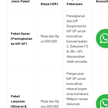
Jenis Paket
Konsult
Biaya (IDR)
Pekerjaan
Peningkatan
dari IUP
Eksplorasi ke
IUP OP untuk
Paket Dasar
Mulai dari Rp
komoditas
(Peningkatan
xx.000.000
batuan/galian
ke IUP OP)
C. Dokumen FS
& UKL-UPL
diasumsikan
telah tersedia.
Pengurusan
IUP OP untuk
komoditas
mineral logam
atau batubara.
Paket
Meliputi review
Lanjutan
Mulai dari Rp
dokumen
(Mineral &
xxx.000.000