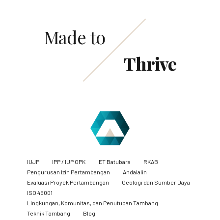
Made to
Thrive
IUJP
IPP / IUP OPK
ET Batubara
RKAB
Pengurusan Izin Pertambangan
Andalalin
Evaluasi Proyek Pertambangan
Geologi dan Sumber Daya
ISO 45001
Lingkungan, Komunitas, dan Penutupan Tambang
​Teknik Tambang
Blog