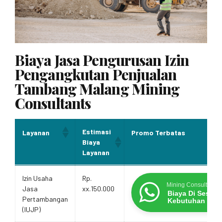
Biaya Jasa Pengurusan Izin
Pengangkutan Penjualan
Tambang Malang Mining
Consultants
Estimasi
Layanan
Promo Terbatas
Biaya
Layanan
Estimasi
Layanan
Promo Terbatas
Izin Usaha
Rp.
Biaya
Mining Consultants
Jasa
xx.150.000
Layanan
Biaya Di Sesua
Pertambangan
Kebutuhan
(IUJP)