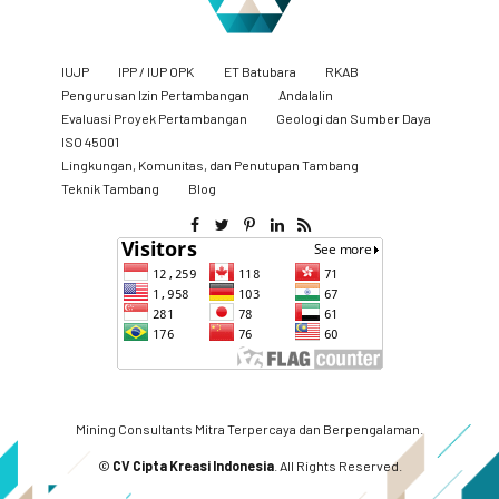
IUJP
IPP / IUP OPK
ET Batubara
RKAB
Pengurusan Izin Pertambangan
Andalalin
Evaluasi Proyek Pertambangan
Geologi dan Sumber Daya
ISO 45001
Lingkungan, Komunitas, dan Penutupan Tambang
​Teknik Tambang
Blog
Mining Consultants Mitra Terpercaya dan Berpengalaman.
©
CV Cipta Kreasi Indonesia
. All Rights Reserved.