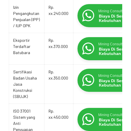
Izin
Rp.
Mining Consultants
Pengangkutan
xx.240.000
Biaya Di Sesua
Penjualan (IPP)
Kebutuhan
/ IUP OPK
Eksportir
Rp.
Mining Consultants
Terdaftar
xx.370.000
Biaya Di Sesua
Batubara
Kebutuhan
Sertifikasi
Rp.
Mining Consultants
Badan Usaha
xx.350.000
Biaya Di Sesua
Jasa
Kebutuhan
Konstruksi
(SBUJK)
ISO 37001
Rp.
Mining Consultants
Sistem yang
xx.450.000
Biaya Di Sesua
Anti
Kebutuhan
Penyuapan