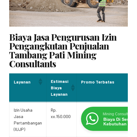
Biaya Jasa Pengurusan Izin
Pengangkutan Penjualan
Tambang Pati Mining
Consultants
Estimasi
Layanan
Promo Terbatas
Biaya
Layanan
Estimasi
Layanan
Promo Terbatas
Izin Usaha
Rp.
Biaya
Mining Consultants
Jasa
xx.150.000
Layanan
Biaya Di Sesua
Pertambangan
Kebutuhan
(IUJP)