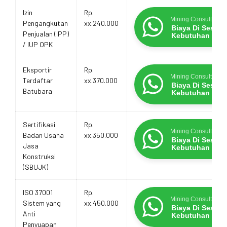
Izin
Rp.
Mining Consultants
Pengangkutan
xx.240.000
Biaya Di Sesua
Penjualan (IPP)
Kebutuhan
/ IUP OPK
Eksportir
Rp.
Mining Consultants
Terdaftar
xx.370.000
Biaya Di Sesua
Batubara
Kebutuhan
Sertifikasi
Rp.
Mining Consultants
Badan Usaha
xx.350.000
Biaya Di Sesua
Jasa
Kebutuhan
Konstruksi
(SBUJK)
ISO 37001
Rp.
Mining Consultants
Sistem yang
xx.450.000
Biaya Di Sesua
Anti
Kebutuhan
Penyuapan