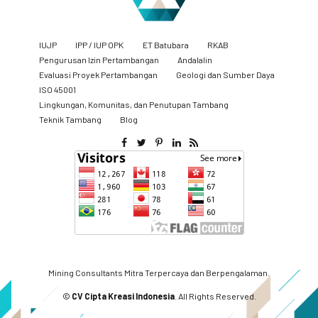
IUJP
IPP / IUP OPK
ET Batubara
RKAB
Pengurusan Izin Pertambangan
Andalalin
Evaluasi Proyek Pertambangan
Geologi dan Sumber Daya
ISO 45001
Lingkungan, Komunitas, dan Penutupan Tambang
​Teknik Tambang
Blog
Mining Consultants Mitra Terpercaya dan Berpengalaman.
©
CV Cipta Kreasi Indonesia
. All Rights Reserved.