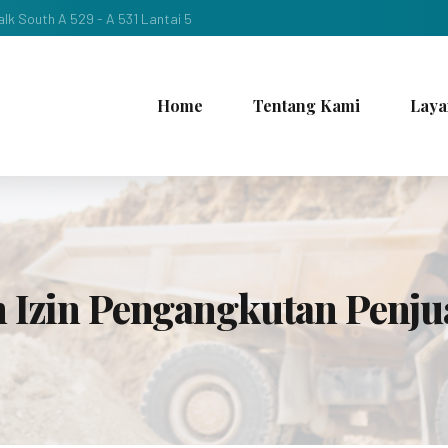
lk South A 529 - A 531 Lantai 5
Home
Tentang Kami
Laya
n Izin Pengangkutan Penj