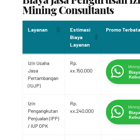
Mining Consultants
Layanan
Estimasi
Promo Terbat
Biaya
Layanan
Layanan
Estimasi
Promo Terbat
Izin Usaha
Rp.
Biaya
Mining
Jasa
xx.150.000
Layanan
Biay
Kebu
Pertambangan
(IUJP)
Izin
Rp.
Mining
Pengangkutan
xx.240.000
Biay
Kebu
Penjualan (IPP)
/ IUP OPK