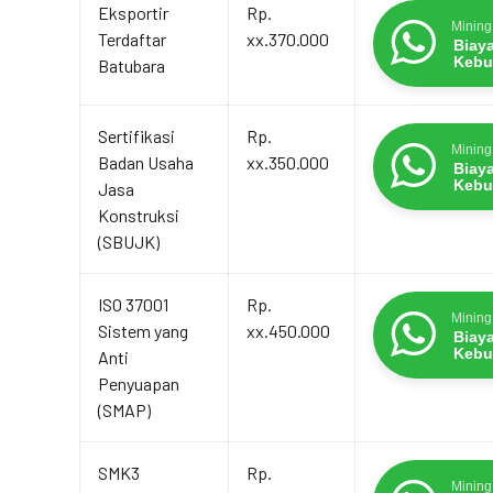
Eksportir
Rp.
Mining
Terdaftar
xx.370.000
Biay
Kebu
Batubara
Sertifikasi
Rp.
Mining
Badan Usaha
xx.350.000
Biay
Kebu
Jasa
Konstruksi
(SBUJK)
ISO 37001
Rp.
Mining
Sistem yang
xx.450.000
Biay
Kebu
Anti
Penyuapan
(SMAP)
SMK3
Rp.
Mining