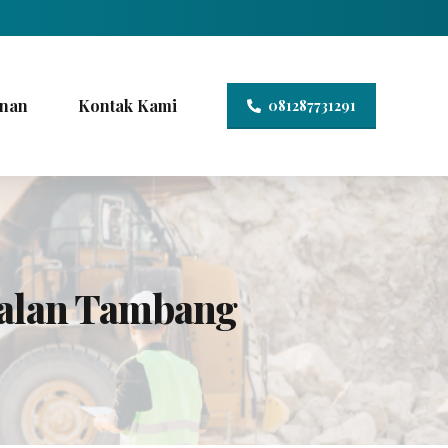
nan
Kontak Kami
081287731291
ualan Tambang