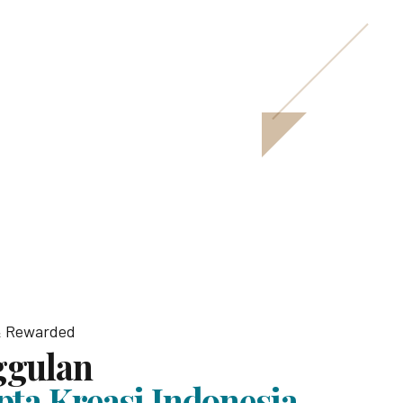
 & Rewarded
ggulan
pta Kreasi Indonesia