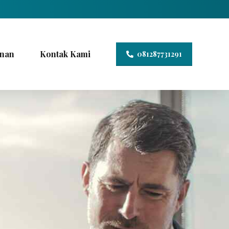
nan
Kontak Kami
081287731291