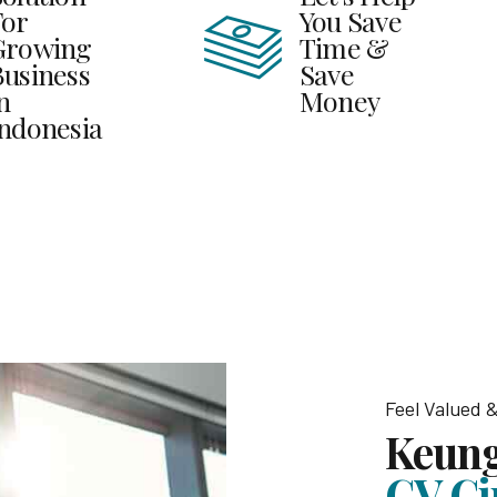
For
You Save
Growing
Time &
Business
Save
n
Money
Indonesia
Feel Valued
Keun
CV Ci