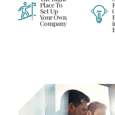
Place To
Set Up
Your Own
Company
i