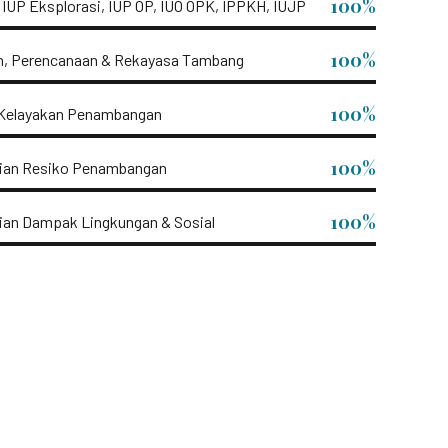
100%
IUP Eksplorasi, IUP OP, IUO OPK, IPPKH, IUJP
100%
n, Perencanaan & Rekayasa Tambang
100%
 Kelayakan Penambangan
100%
aian Resiko Penambangan
100%
ian Dampak Lingkungan & Sosial