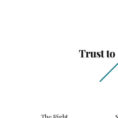
Trust to
The Right
S