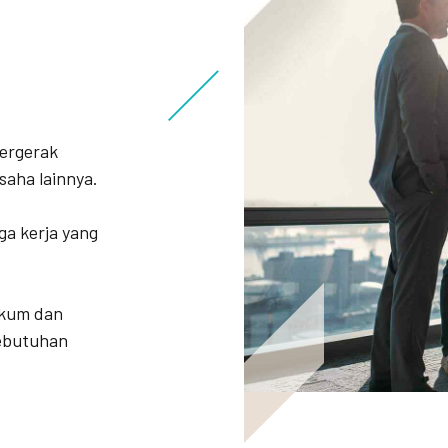
bergerak
saha lainnya.
ga kerja yang
ukum dan
kebutuhan