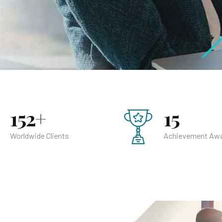
152+
15
Worldwide Clients
Achievement Aw