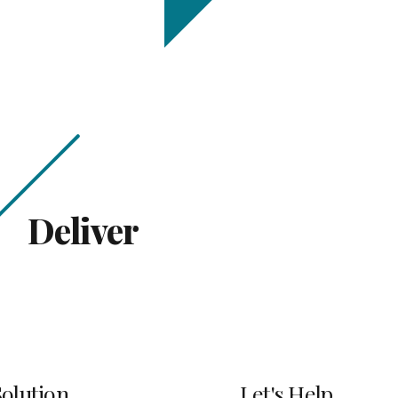
Deliver
olution
Let's Help