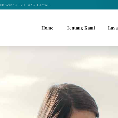
lk South A 529 - A 531 Lantai 5
Home
Tentang Kami
Laya