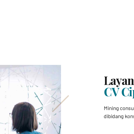
Laya
CV Ci
Mining consu
dibidang kon