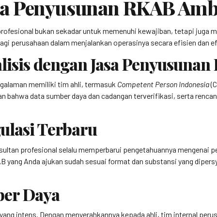
sa Penyusunan RKAB Amba
fesional bukan sekadar untuk memenuhi kewajiban, tetapi juga m
agi perusahaan dalam menjalankan operasinya secara efisien dan ef
alisis dengan Jasa Penyusun
alaman memiliki tim ahli, termasuk
Competent Person Indonesia
(C
ahwa data sumber daya dan cadangan terverifikasi, serta rencana
ulasi Terbaru
nsultan profesional selalu memperbarui pengetahuannya mengenai p
B yang Anda ajukan sudah sesuai format dan substansi yang diper
ber Daya
g intens. Dengan menyerahkannya kepada ahli, tim internal perusah