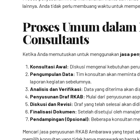
lainnya. Anda tidak perlu membuang waktu untuk mempelaj
Proses Umum dalam 
Consultants
Ketika Anda memutuskan untuk menggunakan
jasa pe
Konsultasi Awal:
Diskusi mengenai kebutuhan perusa
Pengumpulan Data:
Tim konsultan akan meminta dat
laporan kegiatan sebelumnya.
Analisis dan Verifikasi:
Data yang diterima akan dia
Penyusunan Draf RKAB:
Mulai dari penyusunan asp
Diskusi dan Revisi:
Draf yang telah selesai akan di
Finalisasi Dokumen:
Setelah disetujui oleh manaje
Pendampingan (Opsional):
Beberapa konsultan men
Mencari jasa penyusunan RKAB Ambarawa yang tepat adal
memilih konsultan yang tidak hanya menawarkan harga k