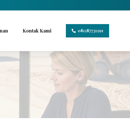
nan
Kontak Kami
081287731291