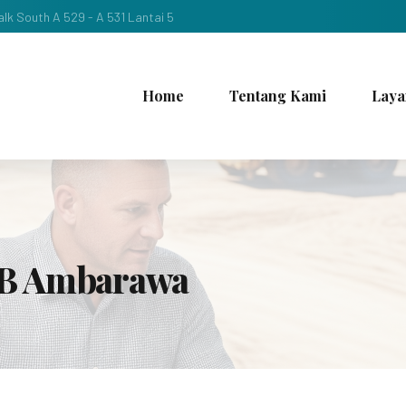
lk South A 529 - A 531 Lantai 5
Home
Tentang Kami
Laya
AB Ambarawa