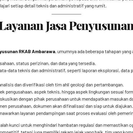
ari setiap detail teknis dan administratif yang rumit.
Layanan Jasa Penyusuna
nyusunan RKAB Ambarawa
, umumnya ada beberapa tahapan yang aka
haan, status perizinan, dan data yang tersedia.
a-data teknis dan administratif, seperti laporan eksplorasi, data
nalisis dan diverifikasi oleh tim ahli geologi dan pertambangan.
ek pengusahaan, aspek teknis, hingga aspek lingkungan sesuai form
diskusikan dengan pihak perusahaan untuk mendapatkan masukan dan 
men perusahaan, dokumen akan difinalisasi dan siap untuk diajukan.
awarkan layanan pendampingan saat proses evaluasi oleh pemerin
ah kunci untuk menghindari hambatan regulasi dan memastikan ope
ompetitif, tetapi juga memiliki rekam jejak yang baik, tim yang k