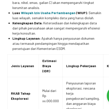
bara, nikel, emas, galian C) akan mempengaruhi tingkat
kerumitan analisis.
Luas
Wilayah Izin Usaha Pertambangan
(WIUP):
Semakin
luas wilayah, semakin kompleks data yang harus diolah.
Kelengkapan Data:
Ketersediaan dan kelengkapan data
dari pihak perusahaan akan sangat mempengaruhi efisiensi
kerja konsultan.
Lingkup Layanan:
Apakah hanya penyusunan dokumen
atau termasuk pendampingan hingga mendapatkan
persetujuan dari Kementerian ESDM.
Estimasi
Jenis Layanan
Biaya
Lingkup Pekerjaan
K
(IDR)
Penyusunan laporan
eksplorasi, rencana
Mulai dari
RKAB Tahap
kerja
Rp
Eksplorasi
pengeboran/sampling,
xx.000.000
dan anggaran biaya
eksplorasi.