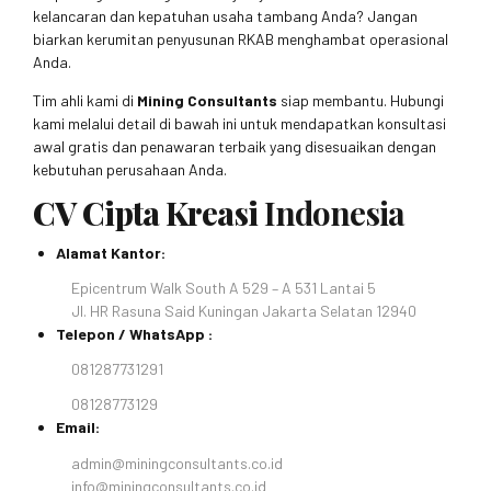
kelancaran dan kepatuhan usaha tambang Anda? Jangan
biarkan kerumitan penyusunan RKAB menghambat operasional
Anda.
Tim ahli kami di
Mining Consultants
siap membantu. Hubungi
kami melalui detail di bawah ini untuk mendapatkan konsultasi
awal gratis dan penawaran terbaik yang disesuaikan dengan
kebutuhan perusahaan Anda.
CV Cipta Kreasi
Indonesia
Alamat Kantor:
Epicentrum Walk South A 529 – A 531 Lantai 5
Jl. HR Rasuna Said Kuningan Jakarta Selatan 12940
Telepon / WhatsApp :
081287731291
08128773129
Email:
admin@miningconsultants.co.id
info@miningconsultants.co.id