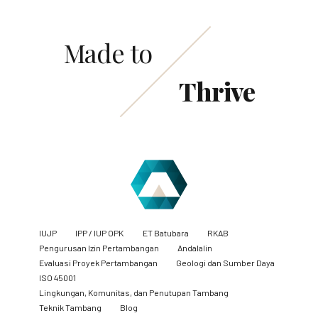
Made to
Thrive
IUJP
IPP / IUP OPK
ET Batubara
RKAB
Pengurusan Izin Pertambangan
Andalalin
Evaluasi Proyek Pertambangan
Geologi dan Sumber Daya
ISO 45001
Lingkungan, Komunitas, dan Penutupan Tambang
​Teknik Tambang
Blog