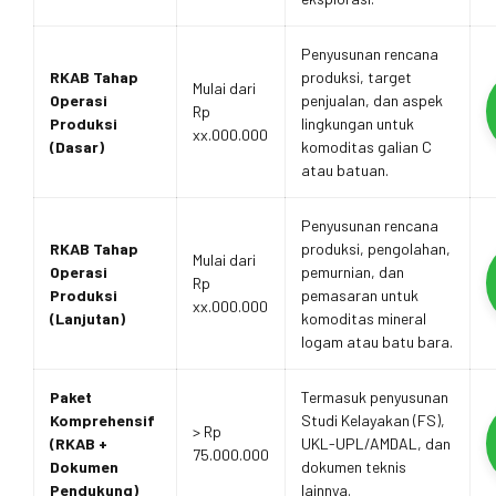
Penyusunan rencana
RKAB Tahap
produksi, target
Mulai dari
Operasi
penjualan, dan aspek
Rp
Produksi
lingkungan untuk
xx.000.000
(Dasar)
komoditas galian C
atau batuan.
Penyusunan rencana
RKAB Tahap
produksi, pengolahan,
Mulai dari
Operasi
pemurnian, dan
Rp
Produksi
pemasaran untuk
xx.000.000
(Lanjutan)
komoditas mineral
logam atau batu bara.
Paket
Termasuk penyusunan
Komprehensif
Studi Kelayakan (FS),
> Rp
(RKAB +
UKL-UPL/AMDAL, dan
75.000.000
Dokumen
dokumen teknis
Pendukung)
lainnya.