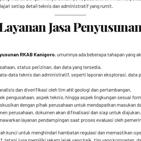
ari setiap detail teknis dan administratif yang rumit.
Layanan Jasa Penyusuna
nyusunan RKAB Kanigoro
, umumnya ada beberapa tahapan yang akan 
haan, status perizinan, dan data yang tersedia.
a-data teknis dan administratif, seperti laporan eksplorasi, data
nalisis dan diverifikasi oleh tim ahli geologi dan pertambangan.
ek pengusahaan, aspek teknis, hingga aspek lingkungan sesuai form
diskusikan dengan pihak perusahaan untuk mendapatkan masukan dan 
men perusahaan, dokumen akan difinalisasi dan siap untuk diajukan.
awarkan layanan pendampingan saat proses evaluasi oleh pemerin
ah kunci untuk menghindari hambatan regulasi dan memastikan oper
f, tetapi juga memiliki rekam jejak yang baik, tim yang kompeten,