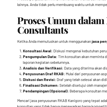
lainnya. Anda tidak perlu membuang waktu untuk mempelaj
Proses Umum dalam 
Consultants
Ketika Anda memutuskan untuk menggunakan
jasa pe
Konsultasi Awal:
Diskusi mengenai kebutuhan perusa
Pengumpulan Data:
Tim konsultan akan meminta dat
laporan kegiatan sebelumnya.
Analisis dan Verifikasi:
Data yang diterima akan dia
Penyusunan Draf RKAB:
Mulai dari penyusunan asp
Diskusi dan Revisi:
Draf yang telah selesai akan di
Finalisasi Dokumen:
Setelah disetujui oleh manaje
Pendampingan (Opsional):
Beberapa konsultan men
Mencari jasa penyusunan RKAB Kanigoro yang tepat adal
konsultan yang tidak hanya menawarkan harga kompetiti