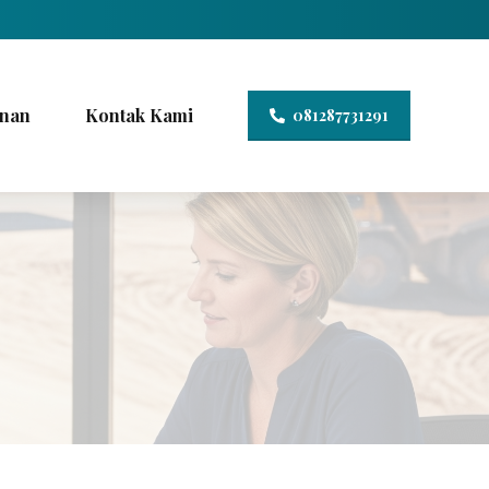
nan
Kontak Kami
081287731291