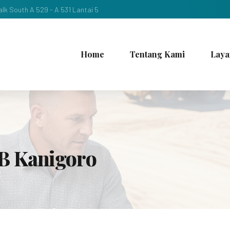
lk South A 529 - A 531 Lantai 5
Home
Tentang Kami
Laya
B Kanigoro