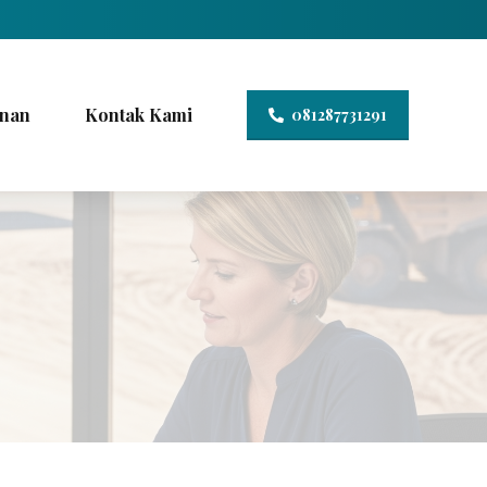
nan
Kontak Kami
081287731291