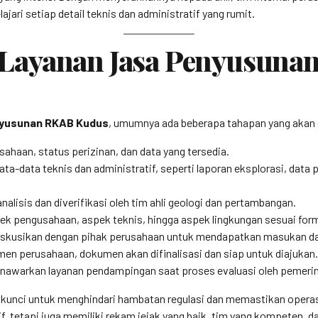
ari setiap detail teknis dan administratif yang rumit.
Layanan Jasa Penyusuna
nyusunan RKAB Kudus
, umumnya ada beberapa tahapan yang akan dil
haan, status perizinan, dan data yang tersedia.
a-data teknis dan administratif, seperti laporan eksplorasi, data
nalisis dan diverifikasi oleh tim ahli geologi dan pertambangan.
ek pengusahaan, aspek teknis, hingga aspek lingkungan sesuai form
diskusikan dengan pihak perusahaan untuk mendapatkan masukan dan 
men perusahaan, dokumen akan difinalisasi dan siap untuk diajukan.
awarkan layanan pendampingan saat proses evaluasi oleh pemerin
kunci untuk menghindari hambatan regulasi dan memastikan operasi
f, tetapi juga memiliki rekam jejak yang baik, tim yang kompeten,