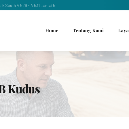
lk South A 529 - A 531 Lantai 5
Home
Tentang Kami
Laya
B Kudus