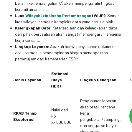
bara, nikel, emas, galian C) akan mempengaruhi tingkat
kerumitan analisis.
Luas
Wilayah Izin Usaha Pertambangan
(WIUP):
Semakin
luas wilayah, semakin kompleks data yang harus diolah.
Kelengkapan Data:
Ketersediaan dan kelengkapan data
dari pihak perusahaan akan sangat mempengaruhi efisiensi
kerja konsultan.
Lingkup Layanan:
Apakah hanya penyusunan dokumen
atau termasuk pendampingan hingga mendapatkan
persetujuan dari Kementerian ESDM.
Estimasi
Jenis Layanan
Biaya
Lingkup Pekerjaan
K
(IDR)
Penyusunan laporan
eksplorasi, rencana
Mulai dari
RKAB Tahap
kerja
Rp
Eksplorasi
pengeboran/sampling,
xx.000.000
dan anggaran biaya
eksplorasi.