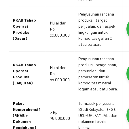
Penyusunan rencana
RKAB Tahap
produksi, target
Mulai dari
Operasi
penjualan, dan aspek
Rp
Produksi
lingkungan untuk
xx.000.000
(Dasar)
komoditas galian C
atau batuan.
Penyusunan rencana
RKAB Tahap
produksi, pengolahan,
Mulai dari
Operasi
pemurnian, dan
Rp
Produksi
pemasaran untuk
xx.000.000
(Lanjutan)
komoditas mineral
logam atau batu bara.
Paket
Termasuk penyusunan
Komprehensif
Studi Kelayakan (FS),
> Rp
(RKAB +
UKL-UPL/AMDAL, dan
75.000.000
Dokumen
dokumen teknis
Pendukung)
lainnya.