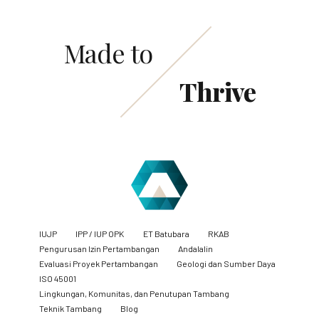
Made to
Thrive
IUJP
IPP / IUP OPK
ET Batubara
RKAB
Pengurusan Izin Pertambangan
Andalalin
Evaluasi Proyek Pertambangan
Geologi dan Sumber Daya
ISO 45001
Lingkungan, Komunitas, dan Penutupan Tambang
​Teknik Tambang
Blog