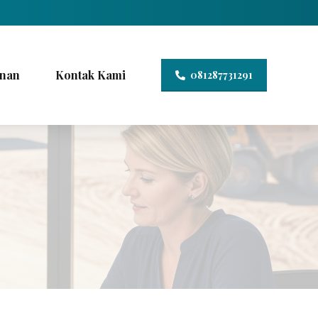
nan
Kontak Kami
081287731291