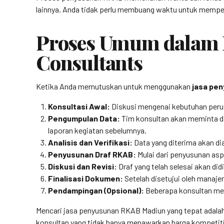
lainnya. Anda tidak perlu membuang waktu untuk mempelaj
Proses Umum dalam 
Consultants
Ketika Anda memutuskan untuk menggunakan
jasa pe
Konsultasi Awal:
Diskusi mengenai kebutuhan perusa
Pengumpulan Data:
Tim konsultan akan meminta dat
laporan kegiatan sebelumnya.
Analisis dan Verifikasi:
Data yang diterima akan dia
Penyusunan Draf RKAB:
Mulai dari penyusunan asp
Diskusi dan Revisi:
Draf yang telah selesai akan di
Finalisasi Dokumen:
Setelah disetujui oleh manaje
Pendampingan (Opsional):
Beberapa konsultan men
Mencari jasa penyusunan RKAB Madiun yang tepat adalah
konsultan yang tidak hanya menawarkan harga kompetiti