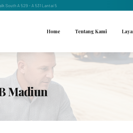
lk South A 529 - A 531 Lantai 5
Home
Tentang Kami
Laya
AB Madiun