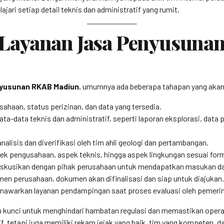
ari setiap detail teknis dan administratif yang rumit.
Layanan Jasa Penyusuna
nyusunan RKAB Madiun
, umumnya ada beberapa tahapan yang akan di
haan, status perizinan, dan data yang tersedia.
a-data teknis dan administratif, seperti laporan eksplorasi, data
nalisis dan diverifikasi oleh tim ahli geologi dan pertambangan.
ek pengusahaan, aspek teknis, hingga aspek lingkungan sesuai form
diskusikan dengan pihak perusahaan untuk mendapatkan masukan dan 
men perusahaan, dokumen akan difinalisasi dan siap untuk diajukan.
awarkan layanan pendampingan saat proses evaluasi oleh pemerin
 kunci untuk menghindari hambatan regulasi dan memastikan operas
f, tetapi juga memiliki rekam jejak yang baik, tim yang kompeten,